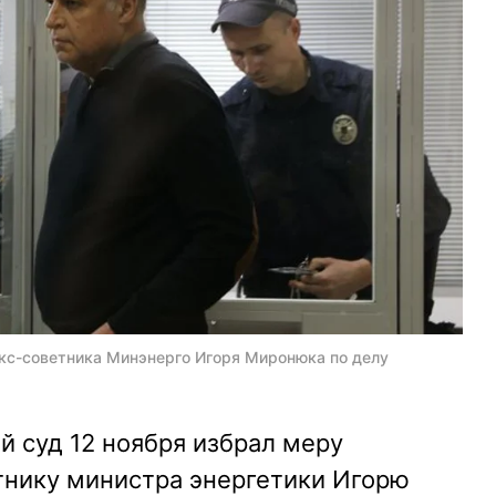
кс-советника Минэнерго Игоря Миронюка по делу
 суд 12 ноября избрал меру
нику министра энергетики Игорю