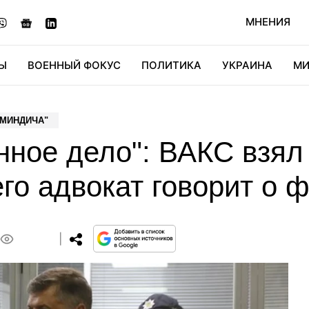
МНЕНИЯ
Ы
ВОЕННЫЙ ФОКУС
ПОЛИТИКА
УКРАИНА
МИ
ОНОМИКА
ДИДЖИТАЛ
АВТО
МИРФАН
КУЛЬТ
 МИНДИЧА"
ное дело": ВАКС взял
его адвокат говорит о
0