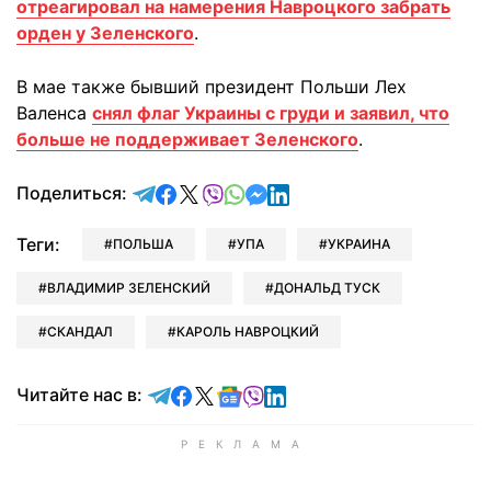
отреагировал на намерения Навроцкого забрать
орден у Зеленского
.
В мае также бывший президент Польши Лех
Валенса
снял флаг Украины с груди и заявил, что
больше не поддерживает Зеленского
.
отправить в Telegram
поделиться в Facebook
поделиться в X
отправить в Viber
отправить в Whatsapp
отправить в Messenger
отправить в LinkedIn
Поделиться:
Теги:
ПОЛЬША
УПА
УКРАИНА
ВЛАДИМИР ЗЕЛЕНСКИЙ
ДОНАЛЬД ТУСК
СКАНДАЛ
КАРОЛЬ НАВРОЦКИЙ
Читайте в Telegram
Читайте в Facebook
Читайте в X
Читайте в Google news
Читайте в Viber
Читайте в LinkedIn
Читайте нас в: