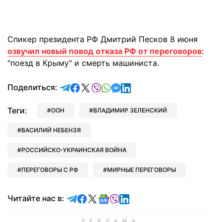
Спикер президента РФ Дмитрий Песков 8 июня
озвучил новый повод отказа РФ от переговоров
:
"поезд в Крыму" и смерть машиниста.
отправить в Telegram
поделиться в Facebook
поделиться в X
отправить в Viber
отправить в Whatsapp
отправить в Messenger
отправить в LinkedIn
Поделиться:
Теги:
ООН
ВЛАДИМИР ЗЕЛЕНСКИЙ
ВАСИЛИЙ НЕБЕНЗЯ
РОССИЙСКО-УКРАИНСКАЯ ВОЙНА
ПЕРЕГОВОРЫ С РФ
МИРНЫЕ ПЕРЕГОВОРЫ
Читайте в Telegram
Читайте в Facebook
Читайте в X
Читайте в Google news
Читайте в Viber
Читайте в LinkedIn
Читайте нас в: