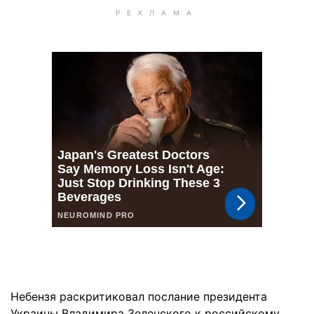
Небензя раскритиковал послание президента
Украины Владимира Зеленского к российскому