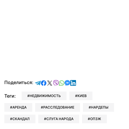
отправить в Telegram
поделиться в Facebook
поделиться в X
отправить в Viber
отправить в Whatsapp
отправить в Messenger
отправить в LinkedIn
Поделиться:
Теги:
НЕДВИЖИМОСТЬ
КИЕВ
АРЕНДА
РАССЛЕДОВАНИЕ
НАРДЕПЫ
СКАНДАЛ
СЛУГА НАРОДА
ОПЗЖ