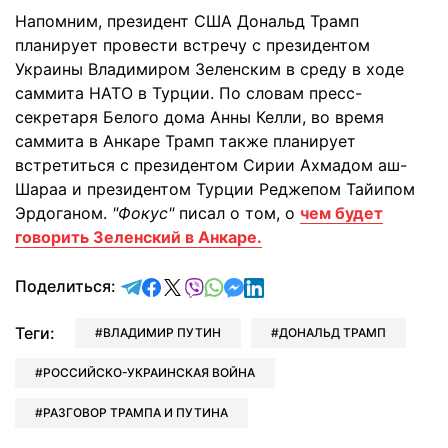
Напомним, президент США Дональд Трамп
планирует провести встречу с президентом
Украины Владимиром Зеленским в среду в ходе
саммита НАТО в Турции. По словам пресс-
секретаря Белого дома Анны Келли, во время
саммита в Анкаре Трамп также планирует
встретиться с президентом Сирии Ахмадом аш-
Шараа и президентом Турции Реджепом Тайипом
Эрдоганом.
"Фокус"
писал о том, о
чем будет
говорить Зеленский в Анкаре.
отправить в Telegram
поделиться в Facebook
поделиться в X
отправить в Viber
отправить в Whatsapp
отправить в Messenger
отправить в LinkedIn
Поделиться:
Теги:
ВЛАДИМИР ПУТИН
ДОНАЛЬД ТРАМП
РОССИЙСКО-УКРАИНСКАЯ ВОЙНА
РАЗГОВОР ТРАМПА И ПУТИНА