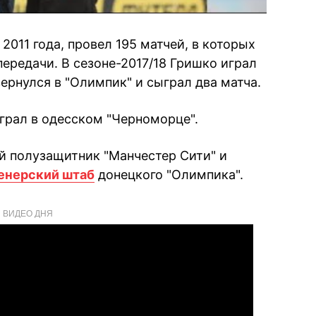
2011 года, провел 195 матчей, в которых
передачи. В сезоне-2017/18 Гришко играл
вернулся в "Олимпик" и сыграл два матча.
играл в одесском "Черноморце".
ий полузащитник "Манчестер Сити" и
ренерский штаб
донецкого "Олимпика".
ВИДЕО ДНЯ