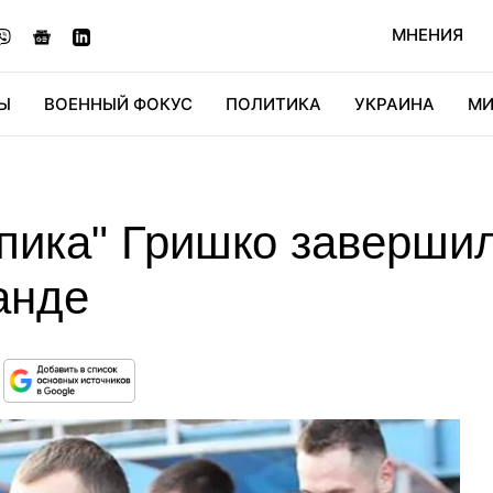
МНЕНИЯ
Ы
ВОЕННЫЙ ФОКУС
ПОЛИТИКА
УКРАИНА
МИ
ОНОМИКА
ДИДЖИТАЛ
АВТО
МИРФАН
КУЛЬТ
пика" Гришко завершил
анде