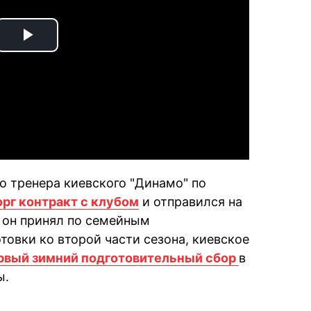
Play
Video
о тренера киевского "Динамо" по
орг контракт с клубом
и отправился на
 он принял по семейным
товки ко второй части сезона, киевское
рвый зимний подготовительный сбор
в
ы.