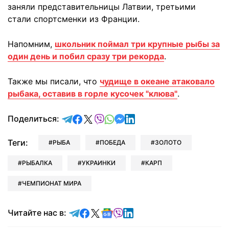
заняли представительницы Латвии, третьими
стали спортсменки из Франции.
Напомним,
школьник поймал три крупные рыбы за
один день и побил сразу три рекорда
.
Также мы писали, что
чудище в океане атаковало
рыбака, оставив в горле кусочек "клюва"
.
отправить в Telegram
поделиться в Facebook
поделиться в X
отправить в Viber
отправить в Whatsapp
отправить в Messenger
отправить в LinkedIn
Поделиться:
Теги:
РЫБА
ПОБЕДА
ЗОЛОТО
РЫБАЛКА
УКРАИНКИ
КАРП
ЧЕМПИОНАТ МИРА
Читайте в Telegram
Читайте в Facebook
Читайте в X
Читайте в Google news
Читайте в Viber
Читайте в LinkedIn
Читайте нас в: