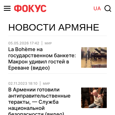
UA
НОВОСТИ АРМЯНЕ
05.05.2026 17:42
МИР
La Bohème на
государственном банкете:
Макрон удивил гостей в
Ереване (видео)
02.11.2023 18:10
МИР
В Армении готовили
антиправительственные
теракты, — Служба
национальной
безопасности (видео)