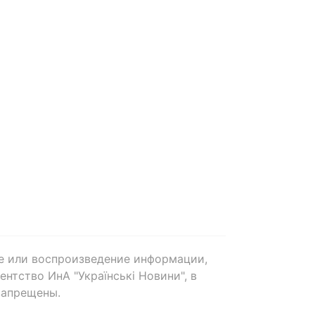
е или воспроизведение информации,
нтство ИнА "Українські Новини", в
запрещены.