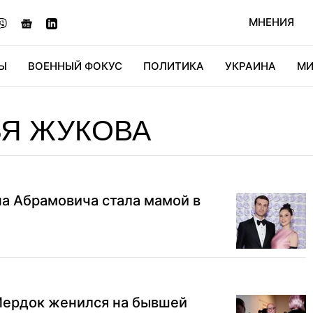
МНЕНИЯ
Ы
ВОЕННЫЙ ФОКУС
ПОЛИТИКА
УКРАИНА
МИ
ОНОМИКА
ДИДЖИТАЛ
АВТО
МИРФАН
КУЛЬТ
ЬЯ ЖУКОВА
а Абрамовича стала мамой в
Мердок женился на бывшей