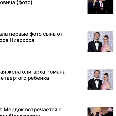
овича (фото)
ла первые фото сына от
оса Ниархоса
ая жена олигарха Романа
четвертого ребенка
т Мердок встречается с
ана Абрамовича