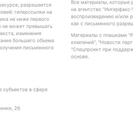
Все материалы, которые 
есурсе, разрешается
на агентство "Интерфакс
овий: гиперссылки на
воспроизведению и/или 
ика не ниже первого
как с письменного разреш
й не может превышать
екста, изменения
Материалы с плашками "Р"
вание большего объема
компаний", "Новости парти
получения письменного
"Спецпроект при поддерж
основе.
 субъектов в сфере
аинки, 26