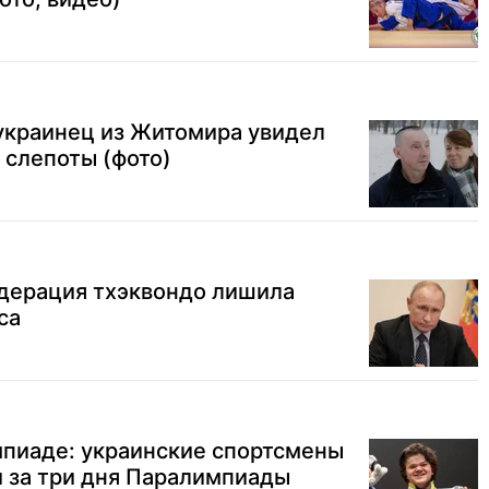
украинец из Житомира увидел
 слепоты (фото)
ерация тхэквондо лишила
са
мпиаде: украинские спортсмены
 за три дня Паралимпиады