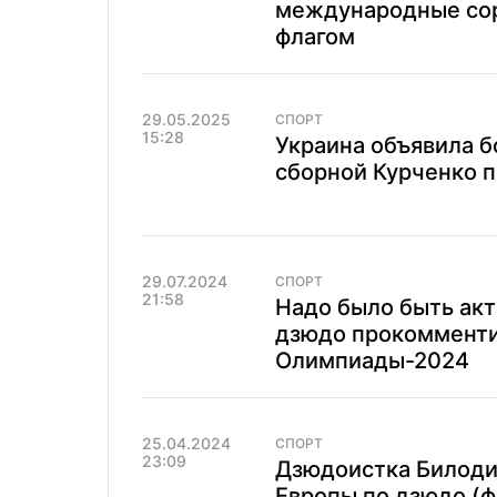
международные сор
флагом
29.05.2025
СПОРТ
15:28
Украина объявила б
сборной Курченко 
29.07.2024
СПОРТ
21:58
Надо было быть акт
дзюдо прокомменти
Олимпиады-2024
25.04.2024
СПОРТ
23:09
Дзюдоистка Билодид
Европы по дзюдо (ф