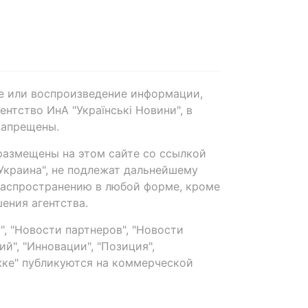
е или воспроизведение информации,
нтство ИнА "Українські Новини", в
запрещены.
размещены на этом сайте со ссылкой
-Украина", не подлежат дальнейшему
распространению в любой форме, кроме
ения агентства.
, "Новости партнеров", "Новости
й", "Инновации", "Позиция",
ке" публикуются на коммерческой