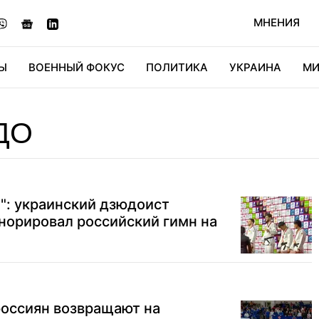
МНЕНИЯ
Ы
ВОЕННЫЙ ФОКУС
ПОЛИТИКА
УКРАИНА
МИ
ОНОМИКА
ДИДЖИТАЛ
АВТО
МИРФАН
КУЛЬТ
ДО
": украинский дзюдоист
норировал российский гимн на
россиян возвращают на