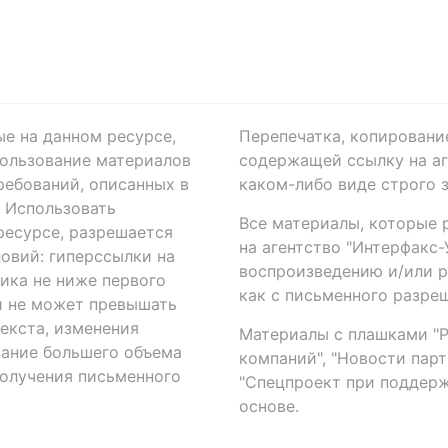
ые на данном ресурсе,
Перепечатка, копировани
ользование материалов
содержащей ссылку на аге
ребований, описанных в
каком-либо виде строго 
. Использовать
Все материалы, которые 
есурсе, разрешается
на агентство "Интерфакс
овий: гиперссылки на
воспроизведению и/или 
ика не ниже первого
как с письменного разреш
й не может превышать
екста, изменения
Материалы с плашками "Р"
вание большего объема
компаний", "Новости парти
получения письменного
"Спецпроект при поддерж
основе.