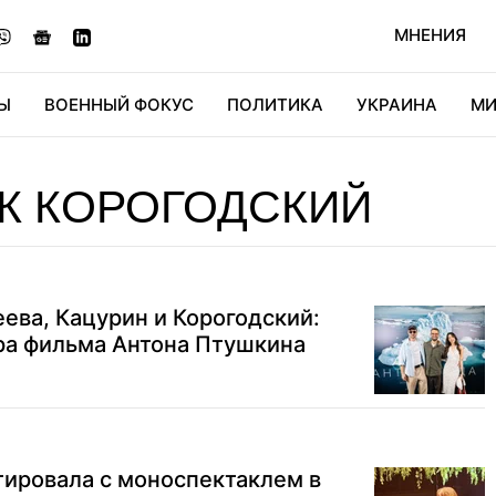
МНЕНИЯ
Ы
ВОЕННЫЙ ФОКУС
ПОЛИТИКА
УКРАИНА
МИ
ОНОМИКА
ДИДЖИТАЛ
АВТО
МИРФАН
КУЛЬТ
К КОРОГОДСКИЙ
ева, Кацурин и Корогодский:
ра фильма Антона Птушкина
тировала с моноспектаклем в