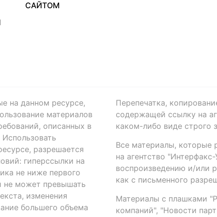
САЙТОМ
Я
ые на данном ресурсе,
Перепечатка, копировани
ользование материалов
содержащей ссылку на аге
ребований, описанных в
каком-либо виде строго 
. Использовать
Все материалы, которые 
есурсе, разрешается
на агентство "Интерфакс
овий: гиперссылки на
воспроизведению и/или 
ика не ниже первого
как с письменного разреш
й не может превышать
екста, изменения
Материалы с плашками "Р"
вание большего объема
компаний", "Новости парти