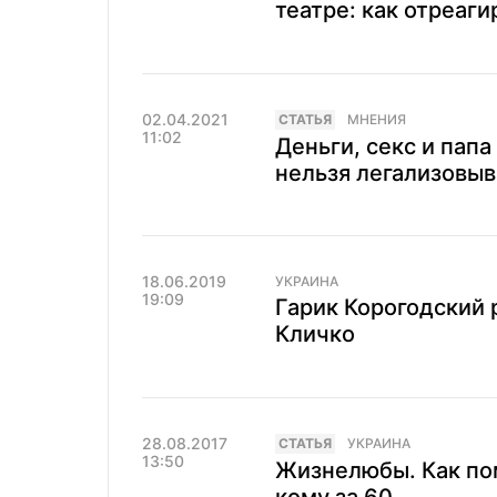
театре: как отреаги
02.04.2021
CТАТЬЯ
МНЕНИЯ
11:02
Деньги, секс и папа
нельзя легализовы
18.06.2019
УКРАИНА
19:09
Гарик Корогодский 
Кличко
28.08.2017
CТАТЬЯ
УКРАИНА
13:50
Жизнелюбы. Как по