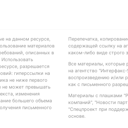
ые на данном ресурсе,
Перепечатка, копировани
ользование материалов
содержащей ссылку на аге
ребований, описанных в
каком-либо виде строго 
. Использовать
Все материалы, которые 
есурсе, разрешается
на агентство "Интерфакс
овий: гиперссылки на
воспроизведению и/или 
ика не ниже первого
как с письменного разреш
й не может превышать
екста, изменения
Материалы с плашками "Р"
вание большего объема
компаний", "Новости парти
получения письменного
"Спецпроект при поддерж
основе.