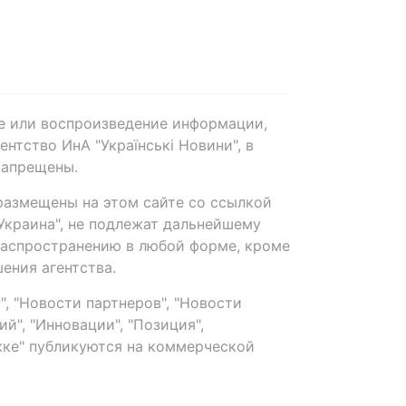
е или воспроизведение информации,
нтство ИнА "Українські Новини", в
запрещены.
размещены на этом сайте со ссылкой
-Украина", не подлежат дальнейшему
распространению в любой форме, кроме
ения агентства.
, "Новости партнеров", "Новости
й", "Инновации", "Позиция",
ке" публикуются на коммерческой