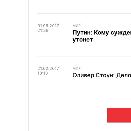
01.06.2017
МИР
21:28
Путин: Кому сужде
утонет
21.02.2017
МИР
18:18
Оливер Стоун: Дело