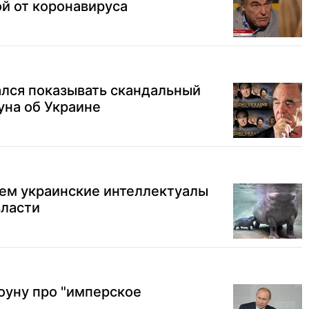
й от коронавируса
зался показывать скандальный
уна об Украине
чем украинские интеллектуалы
власти
оуну про "имперское