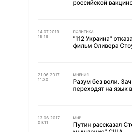
российской вакцино
14.07.2019
ПОЛИТИКА
19:19
"112 Украина" отка
фильм Оливера Сто
21.06.2017
МНЕНИЯ
11:30
Разум без воли. За
переходят на язык 
13.06.2017
МИР
09:11
Путин рассказал Ст
мышление" США