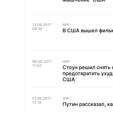
13.06.2017
МИР
08:36
В США вышел фильм
08.06.2017
МИР
11:03
Стоун решил снять 
предотвратить уху
США
07.06.2017
МИР
15:18
Путин рассказал, ка