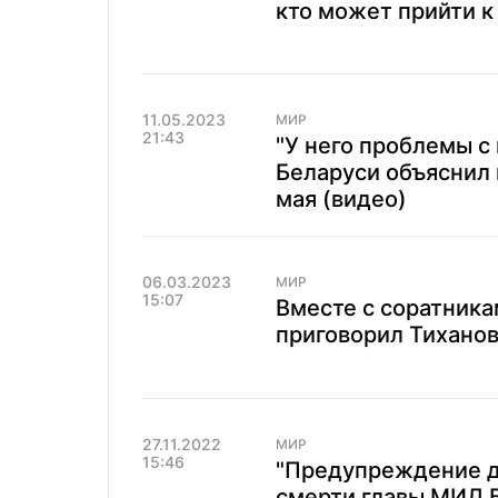
кто может прийти к
11.05.2023
МИР
21:43
"У него проблемы с
Беларуси объяснил 
мая (видео)
06.03.2023
МИР
15:07
Вместе с соратника
приговорил Тиханов
27.11.2022
МИР
15:46
"Предупреждение д
смерти главы МИД 