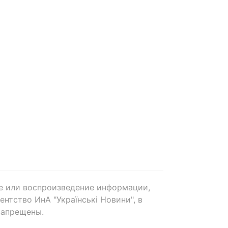
е или воспроизведение информации,
нтство ИнА "Українські Новини", в
запрещены.