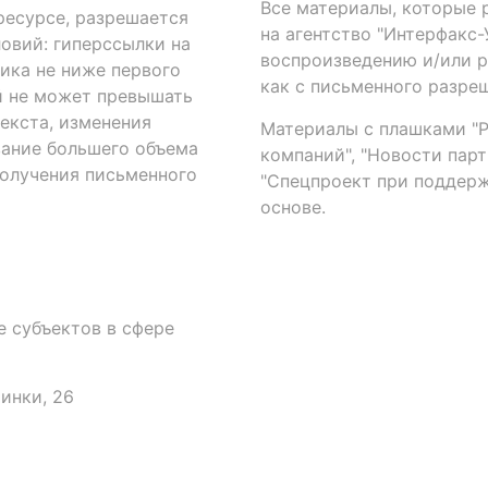
Все материалы, которые 
есурсе, разрешается
на агентство "Интерфакс
овий: гиперссылки на
воспроизведению и/или 
ика не ниже первого
как с письменного разреш
й не может превышать
екста, изменения
Материалы с плашками "Р"
вание большего объема
компаний", "Новости парти
получения письменного
"Спецпроект при поддерж
основе.
 субъектов в сфере
аинки, 26