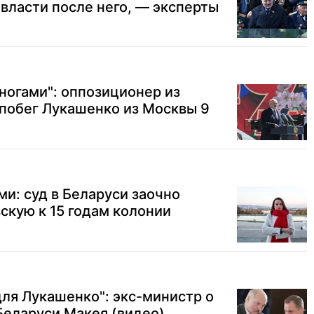
 власти после него, — эксперты
 ногами": оппозиционер из
побег Лукашенко из Москвы 9
ми: суд в Беларуси заочно
скую к 15 годам колонии
ля Лукашенко": экс-министр о
Беларуси Макея (видео)