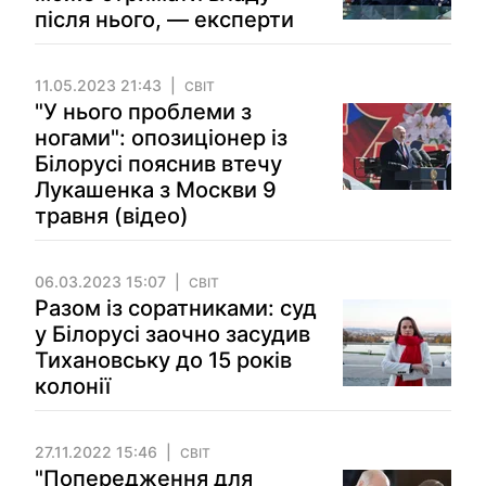
після нього, — експерти
11.05.2023 21:43
СВІТ
"У нього проблеми з
ногами": опозиціонер із
Білорусі пояснив втечу
Лукашенка з Москви 9
травня (відео)
06.03.2023 15:07
СВІТ
Разом із соратниками: суд
у Білорусі заочно засудив
Тихановську до 15 років
колонії
27.11.2022 15:46
СВІТ
"Попередження для