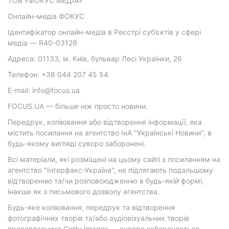
ТОВ «ФОКУС МЕДІА»
Онлайн-медіа ФОКУС
Ідентифікатор онлайн-медіа в Реєстрі суб’єктів у сфері
медіа — R40-03129
Адреса: 01133, м. Київ, бульвар Лесі Українки, 26
Телефон: +38 044 207 45 54
E-mail: info@focus.ua
FOCUS.UA — більше ніж просто новини.
Передрук, копіювання або відтворення інформації, яка
містить посилання на агентство ІнА "Українські Новини", в
будь-якому вигляді суворо заборонені.
Всі матеріали, які розміщені на цьому сайті з посиланням на
агентство "Інтерфакс-Україна", не підлягають подальшому
відтворенню та/чи розповсюдженню в будь-якій формі,
інакше як з письмового дозволу агентства.
Будь-яке копіювання, передрук та відтворення
фотографічних творів та/або аудіовізуальних творів
правовласника Getty Images — суворо забороняється.