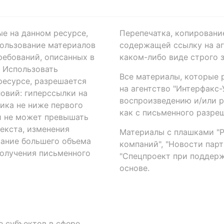
ые на данном ресурсе,
Перепечатка, копировани
ользование материалов
содержащей ссылку на аге
ребований, описанных в
каком-либо виде строго 
. Использовать
Все материалы, которые 
есурсе, разрешается
на агентство "Интерфакс
овий: гиперссылки на
воспроизведению и/или 
ика не ниже первого
как с письменного разреш
й не может превышать
екста, изменения
Материалы с плашками "Р"
вание большего объема
компаний", "Новости парти
получения письменного
"Спецпроект при поддерж
основе.
 субъектов в сфере