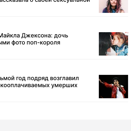
Майкла Джексона: дочь
ыми фото поп-короля
ьмой год подряд возглавил
окооплачиваемых умерших