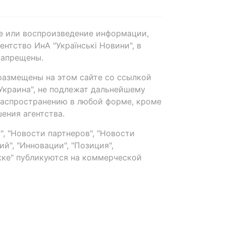
е или воспроизведение информации,
нтство ИнА "Українські Новини", в
запрещены.
размещены на этом сайте со ссылкой
-Украина", не подлежат дальнейшему
распространению в любой форме, кроме
ения агентства.
, "Новости партнеров", "Новости
й", "Инновации", "Позиция",
ке" публикуются на коммерческой