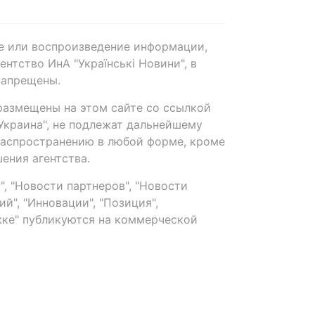
е или воспроизведение информации,
нтство ИнА "Українські Новини", в
запрещены.
размещены на этом сайте со ссылкой
-Украина", не подлежат дальнейшему
распространению в любой форме, кроме
ения агентства.
, "Новости партнеров", "Новости
й", "Инновации", "Позиция",
ке" публикуются на коммерческой