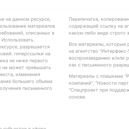
ые на данном ресурсе,
Перепечатка, копировани
ользование материалов
содержащей ссылку на аге
ребований, описанных в
каком-либо виде строго 
. Использовать
Все материалы, которые 
есурсе, разрешается
на агентство "Интерфакс
овий: гиперссылки на
воспроизведению и/или 
ика не ниже первого
как с письменного разреш
й не может превышать
екста, изменения
Материалы с плашками "Р"
вание большего объема
компаний", "Новости парти
получения письменного
"Спецпроект при поддерж
основе.
 субъектов в сфере