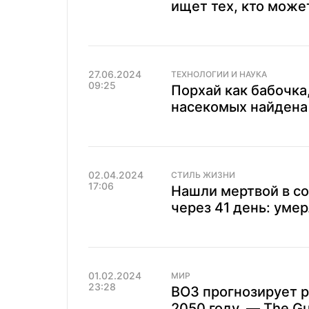
ищет тех, кто може
27.06.2024
ТЕХНОЛОГИИ И НАУКА
09:25
Порхай как бабочка,
насекомых найдена
02.04.2024
СТИЛЬ ЖИЗНИ
17:06
Нашли мертвой в со
через 41 день: уме
01.02.2024
МИР
23:28
ВОЗ прогнозирует р
2050 году, — The Gu