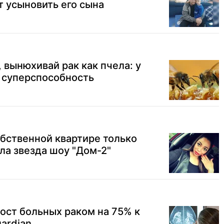
т усыновить его сына
 вынюхивай рак как пчела: у
 суперспособность
бственной квартире только
рла звезда шоу "Дом-2"
ост больных раком на 75% к
ardian