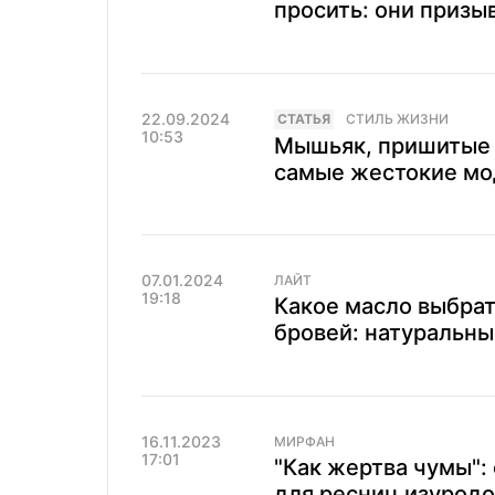
просить: они призы
22.09.2024
CТАТЬЯ
СТИЛЬ ЖИЗНИ
10:53
Мышьяк, пришитые 
самые жестокие мо
07.01.2024
ЛАЙТ
19:18
Какое масло выбрат
бровей: натуральны
16.11.2023
МИРФАН
17:01
"Как жертва чумы":
для ресниц изуродо