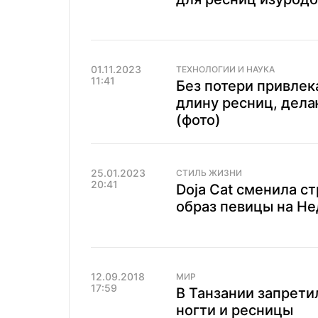
01.11.2023
ТЕХНОЛОГИИ И НАУКА
11:41
Без потери привлек
длину ресниц, дел
(фото)
25.01.2023
СТИЛЬ ЖИЗНИ
20:41
Doja Cat сменила ст
образ певицы на Н
12.09.2018
МИР
17:59
В Танзании запрети
ногти и ресницы