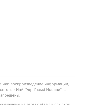
е или воспроизведение информации,
нтство ИнА "Українські Новини", в
запрещены.
размещены на этом сайте со ссылкой