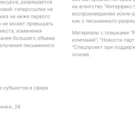
есурсе, разрешается
на агентство "Интерфакс
овий: гиперссылки на
воспроизведению и/или 
ика не ниже первого
как с письменного разреш
й не может превышать
екста, изменения
Материалы с плашками "Р"
вание большего объема
компаний", "Новости парти
получения письменного
"Спецпроект при поддерж
основе.
 субъектов в сфере
аинки, 26