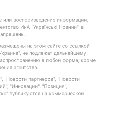
е или воспроизведение информации,
нтство ИнА "Українські Новини", в
запрещены.
размещены на этом сайте со ссылкой
-Украина", не подлежат дальнейшему
распространению в любой форме, кроме
ения агентства.
, "Новости партнеров", "Новости
й", "Инновации", "Позиция",
ке" публикуются на коммерческой