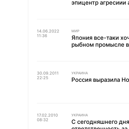
эпицентр агресиии 
14.06.2022
МИР
11:36
Япония все-таки хо
рыбном промысле в
30.09.2011
УКРАИНА
22:25
Россия выразила Но
17.02.2010
УКРАИНА
08:32
С сегодняшнего дня
ответственность за