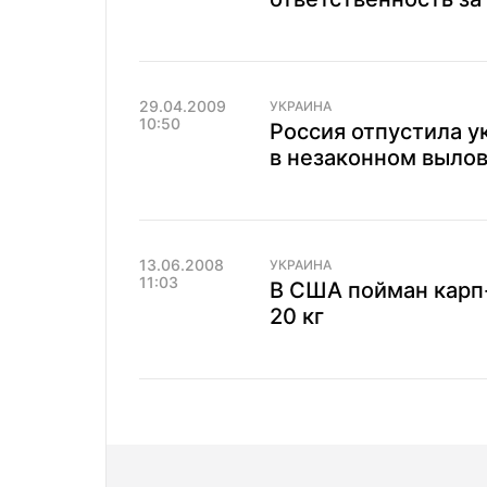
29.04.2009
УКРАИНА
10:50
Россия отпустила у
в незаконном выло
13.06.2008
УКРАИНА
11:03
В США пойман карп
20 кг