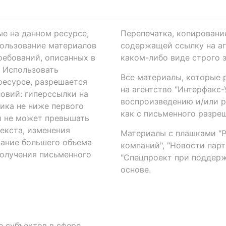
ые на данном ресурсе,
Перепечатка, копировани
ользование материалов
содержащей ссылку на аге
ребований, описанных в
каком-либо виде строго 
. Использовать
Все материалы, которые 
есурсе, разрешается
на агентство "Интерфакс
овий: гиперссылки на
воспроизведению и/или 
ика не ниже первого
как с письменного разреш
й не может превышать
екста, изменения
Материалы с плашками "Р"
вание большего объема
компаний", "Новости парти
получения письменного
"Спецпроект при поддерж
основе.
 субъектов в сфере