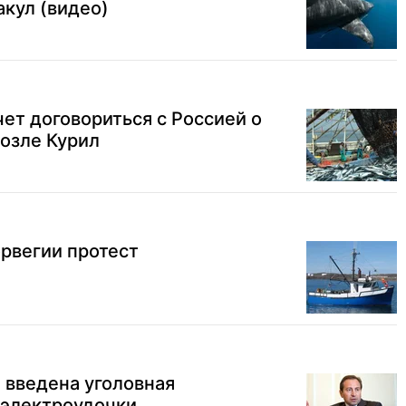
акул (видео)
чет договориться с Россией о
озле Курил
рвегии протест
 введена уголовная
 электроудочки