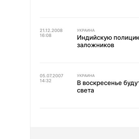
21.12.2008
УКРАИНА
16:08
Индийскую полицию
заложников
05.07.2007
УКРАИНА
14:32
В воскресенье буду
света