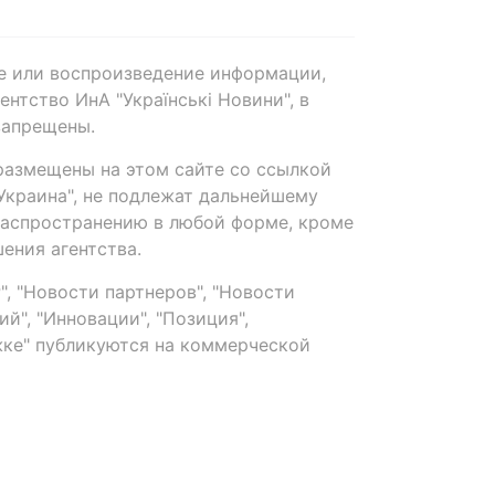
е или воспроизведение информации,
нтство ИнА "Українські Новини", в
запрещены.
размещены на этом сайте со ссылкой
-Украина", не подлежат дальнейшему
распространению в любой форме, кроме
ения агентства.
, "Новости партнеров", "Новости
й", "Инновации", "Позиция",
ке" публикуются на коммерческой