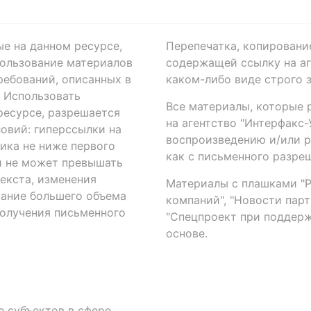
ые на данном ресурсе,
Перепечатка, копировани
ользование материалов
содержащей ссылку на аге
ребований, описанных в
каком-либо виде строго 
. Использовать
Все материалы, которые 
есурсе, разрешается
на агентство "Интерфакс
овий: гиперссылки на
воспроизведению и/или 
ика не ниже первого
как с письменного разреш
й не может превышать
екста, изменения
Материалы с плашками "Р"
вание большего объема
компаний", "Новости парти
получения письменного
"Спецпроект при поддерж
основе.
 субъектов в сфере