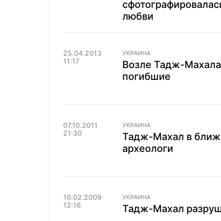
сфотографировалась
любви
25.04.2013
УКРАИНА
11:17
Возле Тадж-Махала 
погибшие
07.10.2011
УКРАИНА
21:30
Тадж-Махал в ближ
археологи
10.02.2009
УКРАИНА
12:16
Тадж-Махал разруш