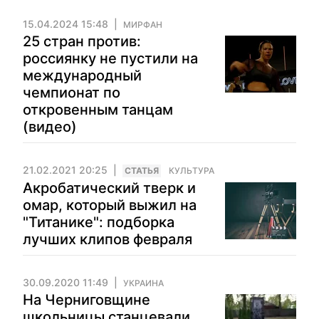
15.04.2024 15:48
МИРФАН
25 стран против:
россиянку не пустили на
международный
чемпионат по
откровенным танцам
(видео)
21.02.2021 20:25
CТАТЬЯ
КУЛЬТУРА
Акробатический тверк и
омар, который выжил на
"Титанике": подборка
лучших клипов февраля
30.09.2020 11:49
УКРАИНА
На Черниговщине
школьницы станцевали