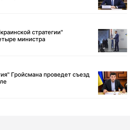
Украинской стратегии"
етыре министра
гия" Гройсмана проведет съезд
ле