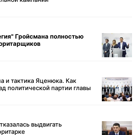
егия" Гройсмана полностью
жоритарщиков
а и тактика Яценюка. Как
зд политической партии главы
тказалась выдвигать
оритарке