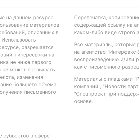
ые на данном ресурсе,
Перепечатка, копировани
ользование материалов
содержащей ссылку на аге
ребований, описанных в
каком-либо виде строго 
. Использовать
Все материалы, которые 
есурсе, разрешается
на агентство "Интерфакс
овий: гиперссылки на
воспроизведению и/или 
ика не ниже первого
как с письменного разреш
й не может превышать
екста, изменения
Материалы с плашками "Р"
вание большего объема
компаний", "Новости парти
получения письменного
"Спецпроект при поддерж
основе.
 субъектов в сфере