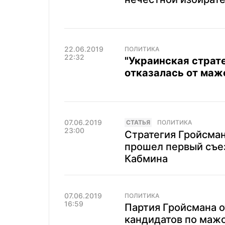
22.06.2019
ПОЛИТИКА
22:32
"Украинская страт
отказалась от ма
07.06.2019
CТАТЬЯ
ПОЛИТИКА
23:00
Стратегия Гройсман
прошел первый съе
Кабмина
07.06.2019
ПОЛИТИКА
16:59
Партия Гройсмана о
кандидатов по маж