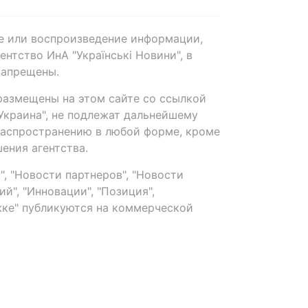
е или воспроизведение информации,
нтство ИнА "Українські Новини", в
запрещены.
размещены на этом сайте со ссылкой
-Украина", не подлежат дальнейшему
распространению в любой форме, кроме
ения агентства.
, "Новости партнеров", "Новости
й", "Инновации", "Позиция",
ке" публикуются на коммерческой