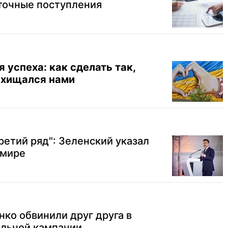
точные поступления
 успеха: как сделать так,
схищался нами
ретий ряд": Зеленский указал
 мире
ко обвинили друг друга в
ельной кампании