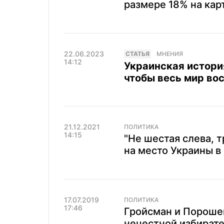
размере 18% на кар
22.06.2023
CТАТЬЯ
МНЕНИЯ
14:12
Украинская история
чтобы весь мир во
21.12.2021
ПОЛИТИКА
14:15
"Не шестая слева, т
на место Украины в
17.07.2019
ПОЛИТИКА
17:46
Гройсман и Порошен
нечестной избират