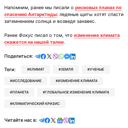
Напомним, ранее мы писали о
рисковых планах по
спасению Антарктиды
: ледяные щиты хотят спасти
затемнением солнца и возведя занавес.
Ранее
Фокус
писал о том, что
изменение климата
скажется на нашей талии
.
отправить в Telegram
поделиться в Facebook
поделиться в X
отправить в Viber
отправить в Whatsapp
отправить в Messenger
отправить в LinkedIn
Поделиться:
Теги:
КЛИМАТ
ЗЕМЛЯ
УЧЕНЫЕ
ИССЛЕДОВАНИЕ
ИЗМЕНЕНИЕ КЛИМАТА
ПЛАНЕТА
ГЛОБАЛЬНОЕ ИЗМЕНЕНИЕ КЛИМАТА
КЛИМАТИЧЕСКИЙ КРИЗИС
Читайте в Telegram
Читайте в Facebook
Читайте в X
Читайте в Google news
Читайте в Viber
Читайте в LinkedIn
Читайте нас в: