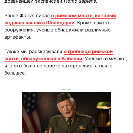
древнейшей экспансией
Homo sapiens
.
Ранее
Фокус
писал
о римском мосте, который
недавно нашли в Швейцарии
. Кроме самого
сооружения, ученые обнаружили различные
артефакты.
Также мы рассказывали
о гробнице римской
эпохи, обнаруженной в Албании
. Ученые отмечают,
что это было не просто захоронение, а нечто
большее.
РЕКЛАМА