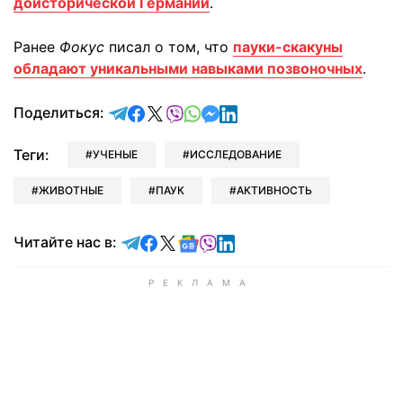
доисторической Германии
.
Ранее
Фокус
писал о том, что
пауки-скакуны
обладают уникальными навыками позвоночных
.
отправить в Telegram
поделиться в Facebook
поделиться в X
отправить в Viber
отправить в Whatsapp
отправить в Messenger
отправить в LinkedIn
Поделиться:
Теги:
УЧЕНЫЕ
ИССЛЕДОВАНИЕ
ЖИВОТНЫЕ
ПАУК
АКТИВНОСТЬ
Читайте в Telegram
Читайте в Facebook
Читайте в X
Читайте в Google news
Читайте в Viber
Читайте в LinkedIn
Читайте нас в: