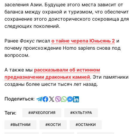
заселения Азии. Будущее этого места зависит от
баланса между охраной и туризмом, что обеспечит
сохранение этого доисторического сокровища для
следующих поколений.
Ранее
Фокус
писал
о тайне черепа Юньсянь 2
и
почему происхождение Homo sapiens снова под
вопросом.
А также мы
рассказывали об истинном
предназначении драконьих камней
. Эти памятники
созданы более шести тысяч лет назад.
отправить в Telegram
поделиться в Facebook
поделиться в X
отправить в Viber
отправить в Whatsapp
отправить в Messenger
отправить в LinkedIn
Поделиться:
Теги:
АРХЕОЛОГИЯ
КУЛЬТУРА
ВЬЕТНАМ
КОСТИ
ОСТАНКИ