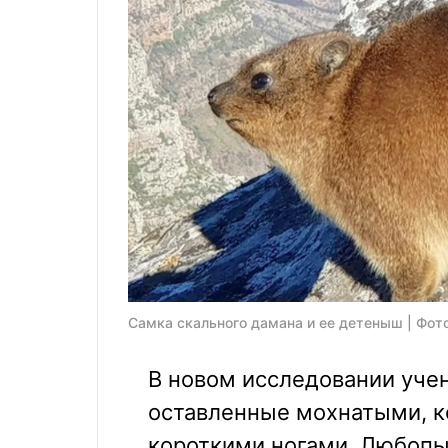
Самка скального дамана и ее детеныш | Фото
В новом исследовании уче
оставленные мохнатыми, 
короткими ногами. Любопыт