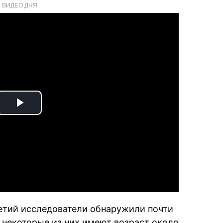
ВИДЕО ДНЯ
Play
Video
етий исследователи обнаружили почти
 некоторые из них имеют возраст около