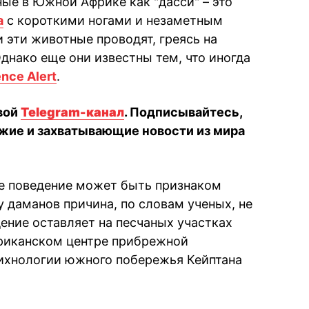
ые в Южной Африке как "дасси" – это
а
с короткими ногами и незаметным
 эти животные проводят, греясь на
днако еще они известны тем, что иногда
nce Alert
.
вой
Telegram-канал
. Подписывайтесь,
жие и захватывающие новости из мира
ое поведение может быть признаком
 даманов причина, по словам ученых, не
дение оставляет на песчаных участках
фриканском центре прибрежной
 ихнологии южного побережья Кейптана