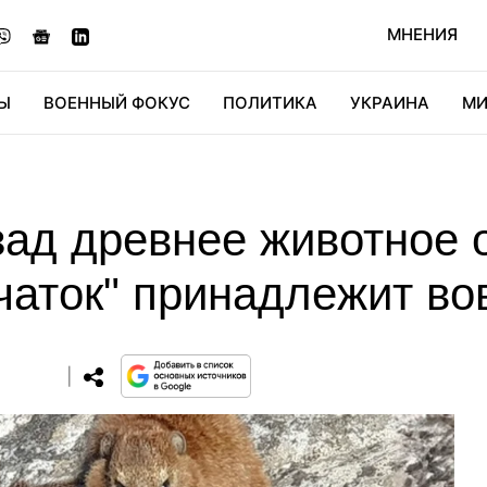
МНЕНИЯ
Ы
ВОЕННЫЙ ФОКУС
ПОЛИТИКА
УКРАИНА
МИ
ОНОМИКА
ДИДЖИТАЛ
АВТО
МИРФАН
КУЛЬТ
зад древнее животное
ечаток" принадлежит во
0