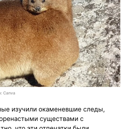
: Canva
ные изучили окаменевшие следы,
коренастыми существами с
но, что эти отпечатки были