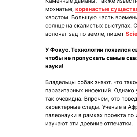
Каменные даманы, также известн
мохнатые,
коренастые существ
хвостом. Большую часть времени
солнце на скалистых выступах. О
волочат зад по земле, пишет
Scie
У Фокус. Технологии появился с
чтобы не пропускать самые све
науки!
Владельцы собак знают, что так
паразитарных инфекций. Однако у
так очевидна. Впрочем, это пове
характерные следы. Ученые в А
палеонауки в рамках проекта по
изучают эти древние отпечатки.