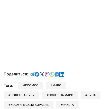
отправить в Telegram
поделиться в Facebook
поделиться в X
отправить в Viber
отправить в Whatsapp
отправить в Messenger
отправить в LinkedIn
Поделиться:
Теги:
КОСМОС
МАРС
ПОЛЕТ НА ЛУНУ
ПОЛЕТ НА МАРС
ЛУНА
КОСМИЧЕСКИЙ КОРАБЛЬ
РАКЕТА