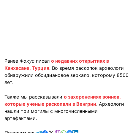
Ранее
Фокус
писал
о недавних открытиях в
Канхасане, Турция
. Во время раскопок археологи
обнаружили обсидиановое зеркало, которому 8500
лет.
Также мы рассказывали
о захоронениях воинов,
которые ученые раскопали в Венгрии
. Археологи
нашли три могилы с многочисленными
артефактами.
отправить в Telegram
поделиться в Facebook
поделиться в X
отправить в Viber
отправить в Whatsapp
отправить в Messenger
отправить в LinkedIn
Поделиться: