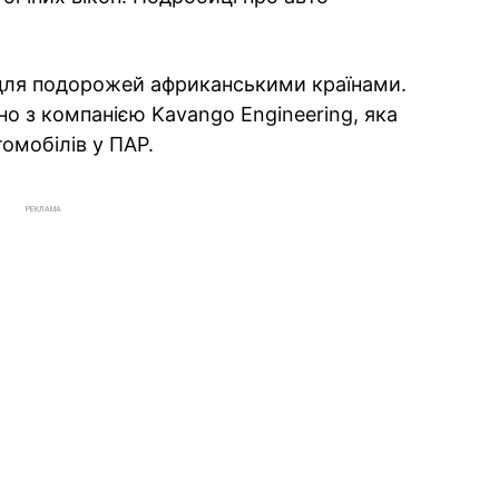
й для подорожей африканськими країнами.
но з компанією Kavango Engineering, яка
омобілів у ПАР.
РЕКЛАМА