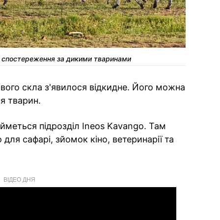
для спостереження за дикими тваринами
вого скла з'явилося відкидне. Його можна
я тварин.
меться підрозділ Ineos Kavango. Там
для сафарі, зйомок кіно, ветеринарії та
ВІДЕО ДНЯ