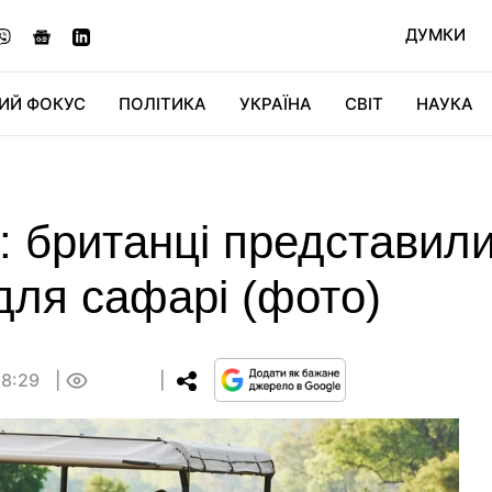
ДУМКИ
ИЙ ФОКУС
ПОЛІТИКА
УКРАЇНА
СВІТ
НАУКА
ДІДЖИТАЛ
АВТО
СВІТФАН
КУ
ху: британці представил
для сафарі (фото)
18:29
0