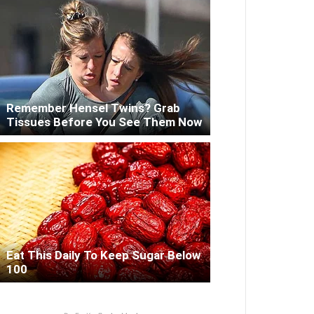
Remember Hensel Twins? Grab
Tissues Before You See Them Now
Eat This Daily To Keep Sugar Below
100