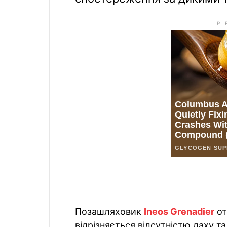
Позашляховик
Ineos Grenadier
от
відрізняється відсутністю даху та