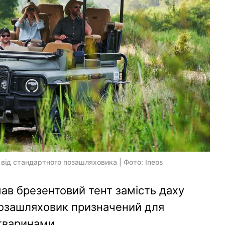
й від стандартного позашляховика | Фото: Ineos
имав брезентовий тент замість даху
 Позашляховик призначений для
тваринами.