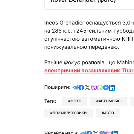
Ineos Grenadier оснащується 3,
на 286 к.с. і 245-сильним турбоди
ступінчастою автоматичною КПП 
понижувальною передачею.
Раніше
Фокус
розповів, що Mahin
електричний позашляховик Thar
відправити у Telegram
поділитись у Facebo
поділитись у X
відправити у Vi
відправити у
відправит
відправи
Поширити:
Теги:
ФОТО
АВТОМОБІЛІ
ПОЗАШЛЯХОВИКИ
АВТО
Читайте у Telegram
Читайте у Faceb
Читайте у X
Читайте у 
Читайте у
Читайт
Читайте нас у: