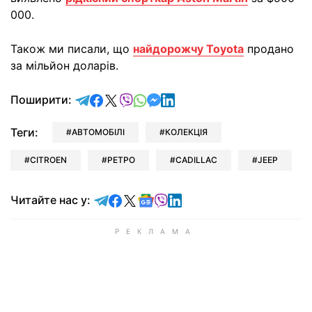
000.
Також ми писали, що
найдорожчу Toyota
продано
за мільйон доларів.
відправити у Telegram
поділитись у Facebook
поділитись у X
відправити у Viber
відправити у Whatsapp
відправити у Messenger
відправити у LinkedIn
Поширити:
Теги:
АВТОМОБІЛІ
КОЛЕКЦІЯ
CITROEN
РЕТРО
CADILLAC
JEEP
Читайте у Telegram
Читайте у Facebook
Читайте у X
Читайте у Google news
Читайте у Viber
Читайте у LinkedIn
Читайте нас у: