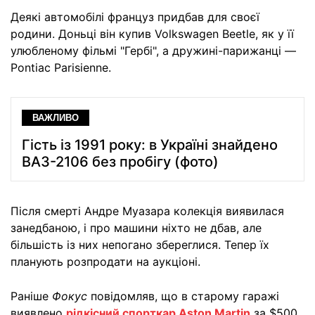
Деякі автомобілі француз придбав для своєї
родини. Доньці він купив Volkswagen Beetle, як у її
улюбленому фільмі "Гербі", а дружині-парижанці —
Pontiac Parisienne.
ВАЖЛИВО
Гість із 1991 року: в Україні знайдено
ВАЗ-2106 без пробігу (фото)
Після смерті Андре Муазара колекція виявилася
занедбаною, і про машини ніхто не дбав, але
більшість із них непогано збереглися. Тепер їх
планують розпродати на аукціоні.
Раніше
Фокус
повідомляв, що в старому гаражі
виявлено
рідкісний спорткар Aston Martin
за $500