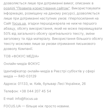
дозволяється лише при дотриманні вимог, описаних в
розділі "Правила користування сайтом"
. Використовувати
інформацію, розміщену на даному ресурсі, дозволяється
лише при дотриманні наступних умов: гіперпосилання на
Cайт
focus.ua
, згадки першоджерела не нижче першого
абзацу, обсягу використання, який не може перевищувати
50% від загального обсягу оригінального тексту, зміни
заголовку та ліда матеріалу. Використання більшого обсягу
тексту можливе лише за умови отримання письмового
дозволу Компанії.
ТОВ «ФОКУС МЕДІА»
Онлайн-медіа ФОКУС
Ідентифікатор онлайн-медіа в Реєстрі суб’єктів у сфері
медіа — R40-03129
Адреса: 01133, м. Київ, бульвар Лесі Українки, 26
Телефон: +38 044 207 45 54
E-mail: info@focus.ua
FOCUS.UA — більше ніж просто новини.