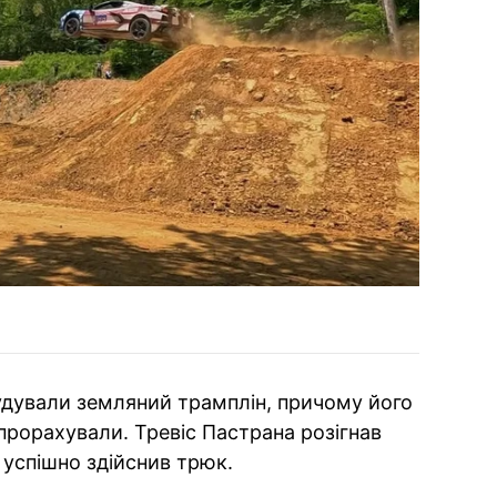
удували земляний трамплін, причому його
прорахували. Тревіс Пастрана розігнав
і успішно здійснив трюк.