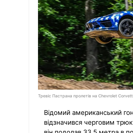
Тревіс Пастрана пролетів на Chevrolet Corvet
Відомий американський гон
відзначився черговим трюк
він подолав 33,5 метра в по