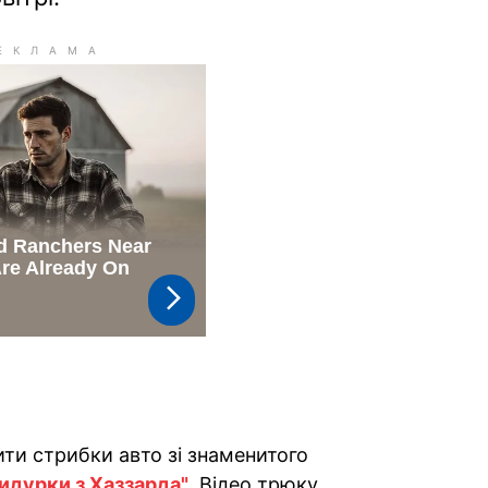
ити стрибки авто зі знаменитого
идурки з Хаззарда"
. Відео трюку