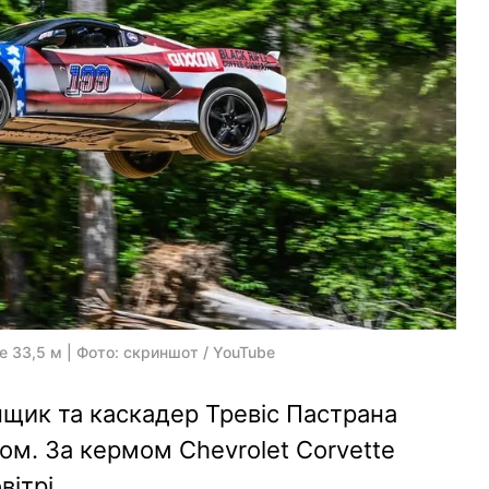
te 33,5 м | Фото: скриншот / YouTube
щик та каскадер Тревіс Пастрана
ом. За кермом Chevrolet Corvette
вітрі.