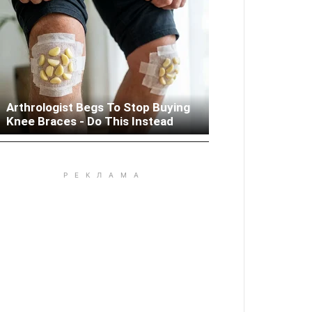
Arthrologist Begs To Stop Buying
Woman Lives In Garage - Don't
Knee Braces - Do This Instead
Judge Until You Peek Inside