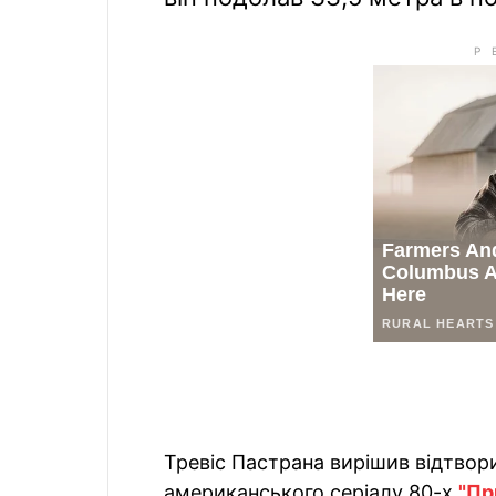
Тревіс Пастрана вирішив відтвор
американського серіалу 80-х
"Пр