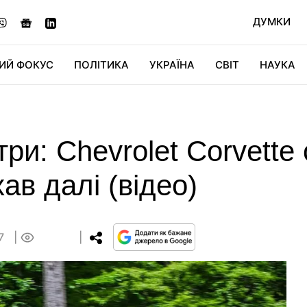
ДУМКИ
ИЙ ФОКУС
ПОЛІТИКА
УКРАЇНА
СВІТ
НАУКА
ДІДЖИТАЛ
АВТО
СВІТФАН
КУ
ри: Chevrolet Corvette
хав далі (відео)
47
0