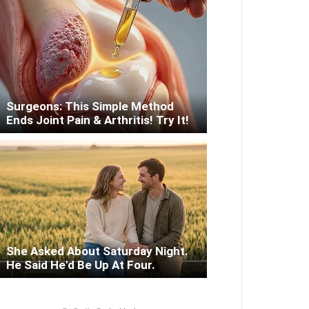
Surgeons: This Simple Method
Ends Joint Pain & Arthritis! Try It!
She Asked About Saturday Night.
He Said He'd Be Up At Four.