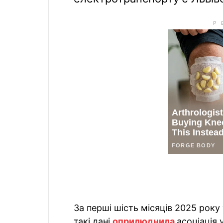
За перші шість місяців 2025 року
такі дані
оприлюднила
асоціація