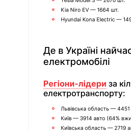
Tesla Model 3 — 2670 шт.
Kia Niro EV — 1664 шт.
Hyundai Kona Electric — 14
Де в Україні найч
електромобілі
Регіони-лідери
за кі
електротранспорту:
Львівська область — 4451
Київ — 3914 авто (64% вж
Київська область — 2719 