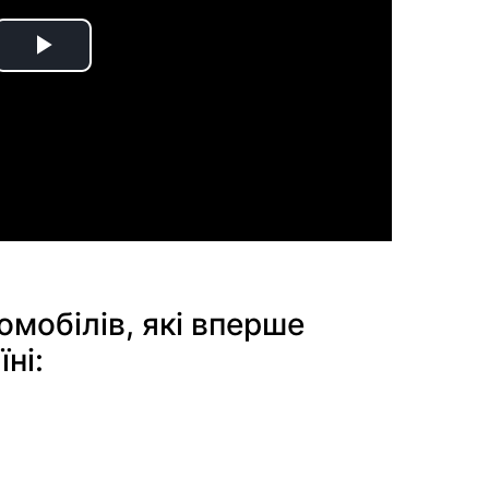
Play
Video
мобілів, які вперше
ні: