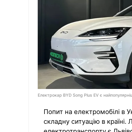
Електрокар BYD Song Plus EV є найпопулярніши
Попит на електромобілі в Ук
складну ситуацію в країні. 
електротранспорту є Львів