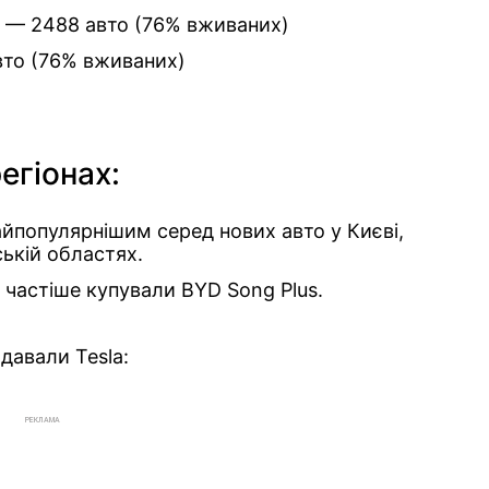
 — 2488 авто (76% вживаних)
вто (76% вживаних)
егіонах:
айпопулярнішим серед нових авто у Києві,
ській областях.
— частіше купували BYD Song Plus.
давали Tesla:
РЕКЛАМА