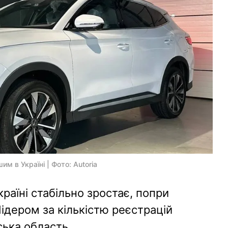
м в Україні | Фото: Autoria
раїні стабільно зростає, попри
Лідером за кількістю реєстрацій
ська область.