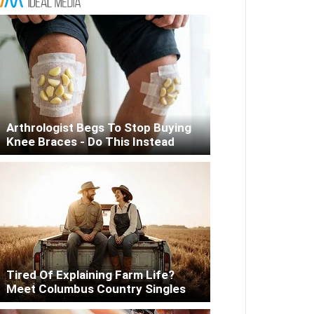
Arthrologist Begs To Stop Buying
Knee Braces - Do This Instead
Tired Of Explaining Farm Life?
Meet Columbus Country Singles