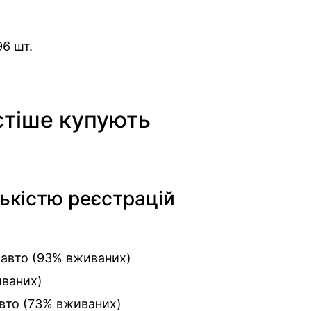
96 шт.
астіше купують
лькістю реєстрацій
 авто (93% вживаних)
иваних)
авто (73% вживаних)