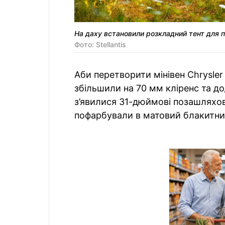
На даху встановили розкладний тент для п
Фото: Stellantis
Аби перетворити мінівен Chrysler
збільшили на 70 мм кліренс та до
з’явилися 31-дюймові позашляхов
пофарбували в матовий блакитни