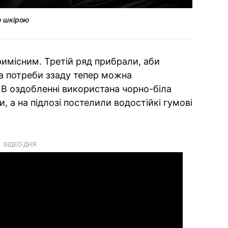
ю шкірою
иримісним. Третій ряд прибрали, аби
за потреби ззаду тепер можна
 В оздобленні використана чорно-біла
 а на підлозі постелили водостійкі гумові
ВІДЕО ДНЯ