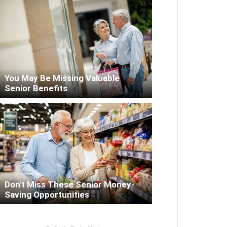
You May Be Missing Valuable
Senior Benefits
Don't Miss These Senior Money-
Saving Opportunities