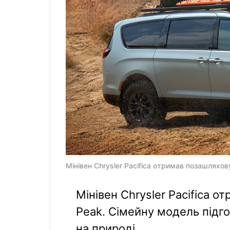
Мінівен Chrysler Pacifica отримав позашляхову 
Мінівен Chrysler Pacifica о
Peak. Сімейну модель підго
на природі.