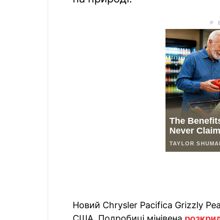
Новий Chrysler Pacifica Grizzly P
США. Подробиці мінівена
розкри