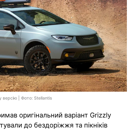
версію | Фото: Stellantis
тримав оригінальний варіант Grizzly
тували до бездоріжжя та пікніків