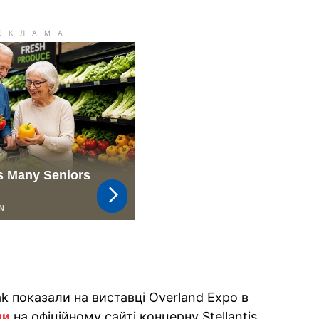
eak показали на виставці Overland Expo в
ли
на офіційному сайті концерну Stellantis.