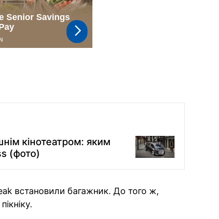
шнім кінотеатром: яким
s (фото)
 Peak встановили багажник. До того ж,
пікніку.