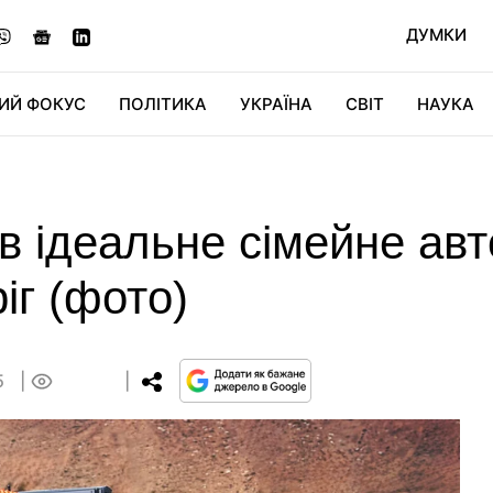
ДУМКИ
ИЙ ФОКУС
ПОЛІТИКА
УКРАЇНА
СВІТ
НАУКА
ДІДЖИТАЛ
АВТО
СВІТФАН
КУ
ив ідеальне сімейне ав
іг (фото)
5
0