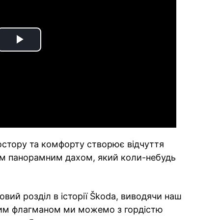
Play
Video
остору та комфорту створює відчуття
шим панорамним дахом, який коли-небудь
вий розділ в історії Škoda, виводячи наш
овим флагманом ми можемо з гордістю