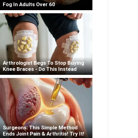
Fog In Adults Over 60
Arthrologist Begs To Stop Buying
Knee Braces - Do This Instead
Surgeons: This Simple Method
Ends Joint Pain & Arthritis! Try It!