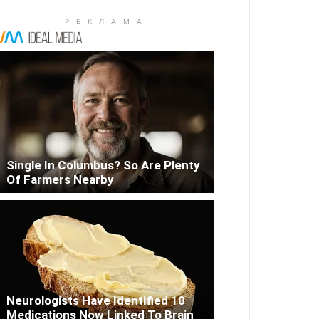
Single In Columbus? So Are Plenty
Of Farmers Nearby
Neurologists Have Identified 10
Medications Now Linked To Brain