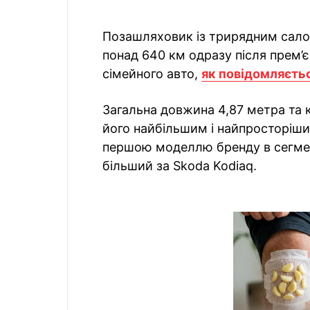
Позашляховик із трирядним сало
понад 640 км одразу після прем’
сімейного авто,
як повідомляєть
Загальна довжина 4,87 метра та 
його найбільшим і найпросторіш
першою моделлю бренду в сегмент
більший за Skoda Kodiaq.