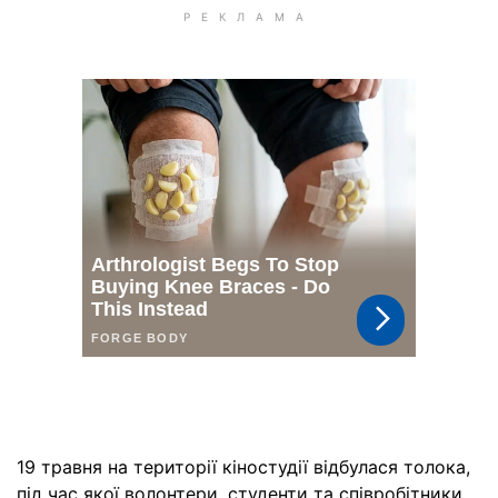
19 травня на території кіностудії відбулася толока,
під час якої волонтери, студенти та співробітники