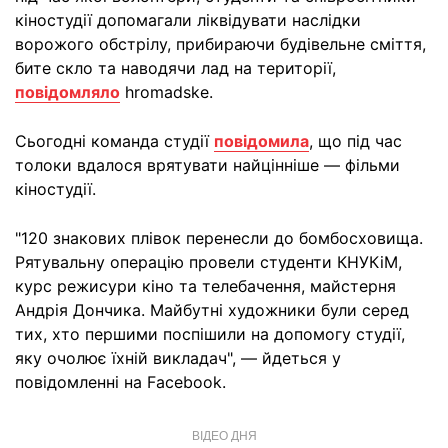
кіностудії допомагали ліквідувати наслідки
ворожого обстрілу, прибираючи будівельне сміття,
бите скло та наводячи лад на території,
повідомляло
hromadske.
Сьогодні команда студії
повідомила
, що під час
толоки вдалося врятувати найцінніше — фільми
кіностудії.
"120 знакових плівок перенесли до бомбосховища.
Рятувальну операцію провели студенти КНУКіМ,
курс режисури кіно та телебачення, майстерня
Андрія Дончика. Майбутні художники були серед
тих, хто першими поспішили на допомогу студії,
яку очолює їхній викладач", — йдеться у
повідомленні на Facebook.
ВІДЕО ДНЯ