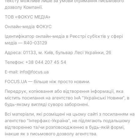
тексту можливе лише за умови отримання письмового
дозволу Компанії.
ТОВ «ФОКУС МЕДІА»
Онлайн-медіа ФОКУС
Ідентифікатор онлайн-медіа в Реєстрі суб’єктів у сфері
медіа — R40-03129
Адреса: 01133, м. Київ, бульвар Лесі Українки, 26
Телефон: +38 044 207 45 54
E-mail: info@focus.ua
FOCUS.UA — більше ніж просто новини.
Передрук, копіювання або відтворення інформації, яка
містить посилання на агентство ІнА "Українські Новини", в
будь-якому вигляді суворо заборонені.
Всі матеріали, які розміщені на цьому сайті з посиланням на
агентство "Інтерфакс-Україна", не підлягають подальшому
відтворенню та/чи розповсюдженню в будь-якій формі,
інакше як з письмового дозволу агентства.