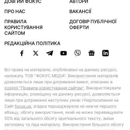
ДОВГИЙ ФОКУС
АВТОРИ
ПРО НАС
ВАКАНСІЇ
ПРАВИЛА
ДОГОВІР ПУБЛІЧНОЇ
КОРИСТУВАННЯ
ОФЕРТИ
САЙТОМ
РЕДАКЦІЙНА ПОЛІТИКА
Всі права на матеріали, опубліковані на даному ресурсі,
належать ТОВ "ФОКУС МЕДІА". Використання матеріалів
дозволяється лише при дотриманні вимог, описаних в
розділі "Правила користування сайтом"
. Використовувати
інформацію, розміщену на даному ресурсі, дозволяється
лише при дотриманні наступних умов: гіперпосилання на
Cайт
focus.ua
, згадки першоджерела не нижче першого
абзацу, обсягу використання, який не може перевищувати
50% від загального обсягу оригінального тексту, зміни
заголовку та ліда матеріалу. Використання більшого обсягу