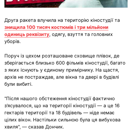
Друга ракета влучила на територію кіностудії та
знищила 100 тисяч костюмів і три мільйони
одиниць реквізиту
, одягу, взуття та головних
уборів.
Поруч із цехом розташоване сховище плівок, де
зберігається близько 600 фільмів кіностудії, багато
з яких існують у єдиному примірнику. На щастя,
архів не постраждав, але вікна та двері в будівлі
були вибиті.
"Після нашого обстеження кіностудії фактично
з’ясувалося, що на території кіностудії — а це 16
гектарів території та 18 будівель — ніде немає
цілих вікон. Настільки сильною була ця вибухова
хвиля", — сказав Дончик.