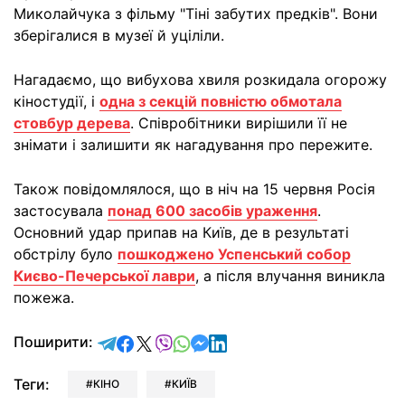
Миколайчука з фільму "Тіні забутих предків". Вони
зберігалися в музеї й уціліли.
Нагадаємо, що вибухова хвиля розкидала огорожу
кіностудії, і
одна з секцій повністю обмотала
стовбур дерева
. Співробітники вирішили її не
знімати і залишити як нагадування про пережите.
Також повідомлялося, що в ніч на 15 червня Росія
застосувала
понад 600 засобів ураження
.
Основний удар припав на Київ, де в результаті
обстрілу було
пошкоджено Успенський собор
Києво-Печерської лаври
, а після влучання виникла
пожежа.
відправити у Telegram
поділитись у Facebook
поділитись у X
відправити у Viber
відправити у Whatsapp
відправити у Messenger
відправити у LinkedIn
Поширити:
Теги:
КІНО
КИЇВ