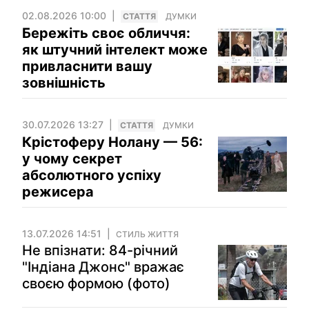
02.08.2026 10:00
СТАТТЯ
ДУМКИ
Бережіть своє обличчя:
як штучний інтелект може
привласнити вашу
зовнішність
30.07.2026 13:27
СТАТТЯ
ДУМКИ
Крістоферу Нолану — 56:
у чому секрет
абсолютного успіху
режисера
13.07.2026 14:51
СТИЛЬ ЖИТТЯ
Не впізнати: 84-річний
"Індіана Джонс" вражає
своєю формою (фото)