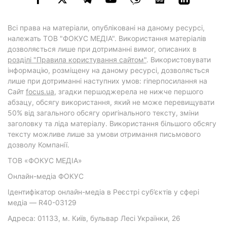
Всі права на матеріали, опубліковані на даному ресурсі,
належать ТОВ "ФОКУС МЕДІА". Використання матеріалів
дозволяється лише при дотриманні вимог, описаних в
розділі "Правила користування сайтом"
. Використовувати
інформацію, розміщену на даному ресурсі, дозволяється
лише при дотриманні наступних умов: гіперпосилання на
Cайт
focus.ua
, згадки першоджерела не нижче першого
абзацу, обсягу використання, який не може перевищувати
50% від загального обсягу оригінального тексту, зміни
заголовку та ліда матеріалу. Використання більшого обсягу
тексту можливе лише за умови отримання письмового
дозволу Компанії.
ТОВ «ФОКУС МЕДІА»
Онлайн-медіа ФОКУС
Ідентифікатор онлайн-медіа в Реєстрі суб’єктів у сфері
медіа — R40-03129
Адреса: 01133, м. Київ, бульвар Лесі Українки, 26