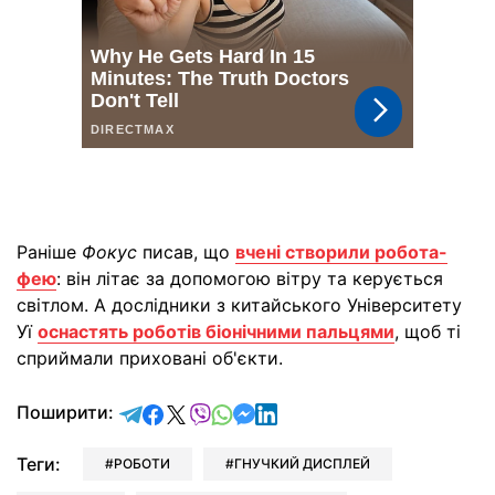
Раніше
Фокус
писав, що
вчені створили робота-
фею
: він літає за допомогою вітру та керується
світлом. А дослідники з китайського Університету
Уї
оснастять роботів біонічними пальцями
, щоб ті
сприймали приховані об'єкти.
відправити у Telegram
поділитись у Facebook
поділитись у X
відправити у Viber
відправити у Whatsapp
відправити у Messenger
відправити у LinkedIn
Поширити:
Теги:
РОБОТИ
ГНУЧКИЙ ДИСПЛЕЙ