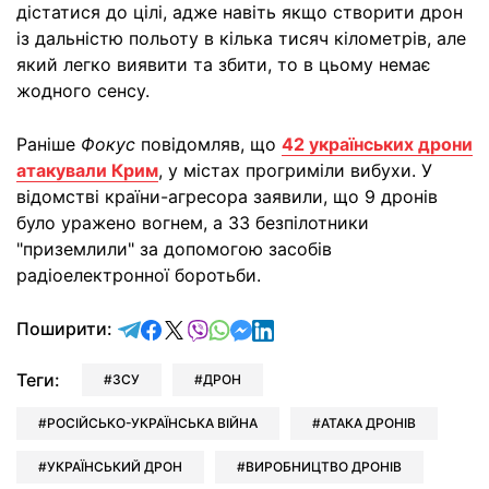
дістатися до цілі, адже навіть якщо створити дрон
із дальністю польоту в кілька тисяч кілометрів, але
який легко виявити та збити, то в цьому немає
жодного сенсу.
Раніше
Фокус
повідомляв, що
42 українських дрони
атакували Крим
, у містах прогриміли вибухи. У
відомстві країни-агресора заявили, що 9 дронів
було уражено вогнем, а 33 безпілотники
"приземлили" за допомогою засобів
радіоелектронної боротьби.
відправити у Telegram
поділитись у Facebook
поділитись у X
відправити у Viber
відправити у Whatsapp
відправити у Messenger
відправити у LinkedIn
Поширити:
Теги:
ЗСУ
ДРОН
РОСІЙСЬКО-УКРАЇНСЬКА ВІЙНА
АТАКА ДРОНІВ
УКРАЇНСЬКИЙ ДРОН
ВИРОБНИЦТВО ДРОНІВ