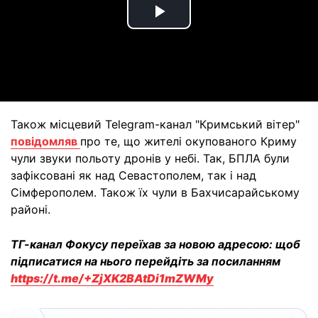
Play
Video
Також місцевий Telegram-канал "Кримський вітер"
повідомляв
про те, що жителі окупованого Криму
чули звуки польоту дронів у небі. Так, БПЛА були
зафіксовані як над Севастополем, так і над
Сімферополем. Також їх чули в Бахчисарайському
районі.
ТГ-канал Фокусу переїхав за новою адресою: щоб
підписатися на нього перейдіть за посиланням
https://t.me/+ZjXK2BAtDi1mZWMy