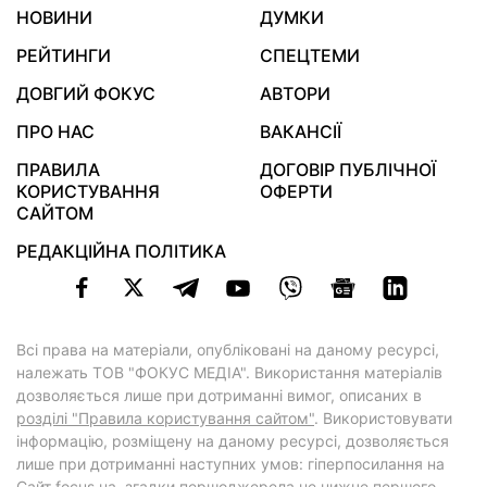
НОВИНИ
ДУМКИ
РЕЙТИНГИ
СПЕЦТЕМИ
ДОВГИЙ ФОКУС
АВТОРИ
ПРО НАС
ВАКАНСІЇ
ПРАВИЛА
ДОГОВІР ПУБЛІЧНОЇ
КОРИСТУВАННЯ
ОФЕРТИ
САЙТОМ
РЕДАКЦІЙНА ПОЛІТИКА
Всі права на матеріали, опубліковані на даному ресурсі,
належать ТОВ "ФОКУС МЕДІА". Використання матеріалів
дозволяється лише при дотриманні вимог, описаних в
розділі "Правила користування сайтом"
. Використовувати
інформацію, розміщену на даному ресурсі, дозволяється
лише при дотриманні наступних умов: гіперпосилання на
Cайт
focus.ua
, згадки першоджерела не нижче першого