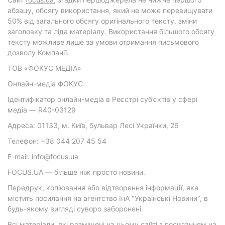
абзацу, обсягу використання, який не може перевищувати
50% від загального обсягу оригінального тексту, зміни
заголовку та ліда матеріалу. Використання більшого обсягу
тексту можливе лише за умови отримання письмового
дозволу Компанії.
ТОВ «ФОКУС МЕДІА»
Онлайн-медіа ФОКУС
Ідентифікатор онлайн-медіа в Реєстрі суб’єктів у сфері
медіа — R40-03129
Адреса: 01133, м. Київ, бульвар Лесі Українки, 26
Телефон: +38 044 207 45 54
E-mail: info@focus.ua
FOCUS.UA — більше ніж просто новини.
Передрук, копіювання або відтворення інформації, яка
містить посилання на агентство ІнА "Українські Новини", в
будь-якому вигляді суворо заборонені.
Всі матеріали, які розміщені на цьому сайті з посиланням на