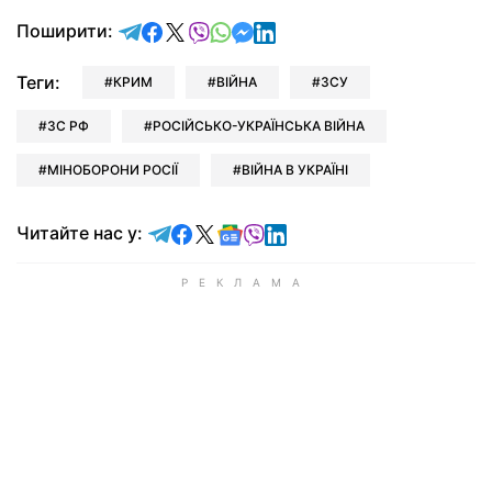
відправити у Telegram
поділитись у Facebook
поділитись у X
відправити у Viber
відправити у Whatsapp
відправити у Messenger
відправити у LinkedIn
Поширити:
Теги:
КРИМ
ВІЙНА
ЗСУ
ЗС РФ
РОСІЙСЬКО-УКРАЇНСЬКА ВІЙНА
МІНОБОРОНИ РОСІЇ
ВІЙНА В УКРАЇНІ
Читайте у Telegram
Читайте у Facebook
Читайте у X
Читайте у Google news
Читайте у Viber
Читайте у LinkedIn
Читайте нас у: