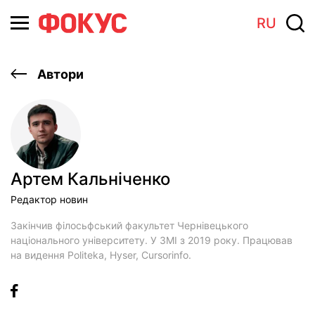
RU
Автори
Артем Кальніченко
Редактор новин
Закінчив філосьфський факультет Чернівецького
національного університету. У ЗМІ з 2019 року. Працював
на видення Politeka, Hyser, Сursorinfo.