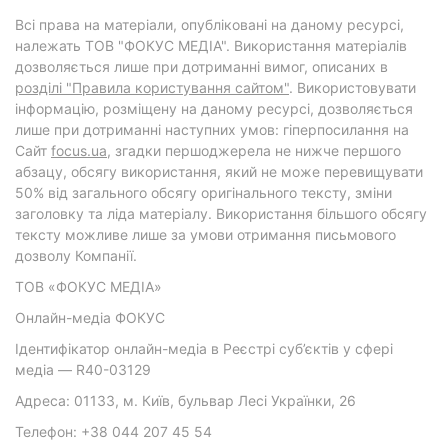
Всі права на матеріали, опубліковані на даному ресурсі,
належать ТОВ "ФОКУС МЕДІА". Використання матеріалів
дозволяється лише при дотриманні вимог, описаних в
розділі "Правила користування сайтом"
. Використовувати
інформацію, розміщену на даному ресурсі, дозволяється
лише при дотриманні наступних умов: гіперпосилання на
Cайт
focus.ua
, згадки першоджерела не нижче першого
абзацу, обсягу використання, який не може перевищувати
50% від загального обсягу оригінального тексту, зміни
заголовку та ліда матеріалу. Використання більшого обсягу
тексту можливе лише за умови отримання письмового
дозволу Компанії.
ТОВ «ФОКУС МЕДІА»
Онлайн-медіа ФОКУС
Ідентифікатор онлайн-медіа в Реєстрі суб’єктів у сфері
медіа — R40-03129
Адреса: 01133, м. Київ, бульвар Лесі Українки, 26
Телефон: +38 044 207 45 54