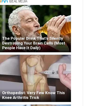
The Popular Drink That's Silently
Destroying Your Brain Cells (Most
People Have It Daily)
Orthopedist: Very Few Know This
Knee Arthritis Trick