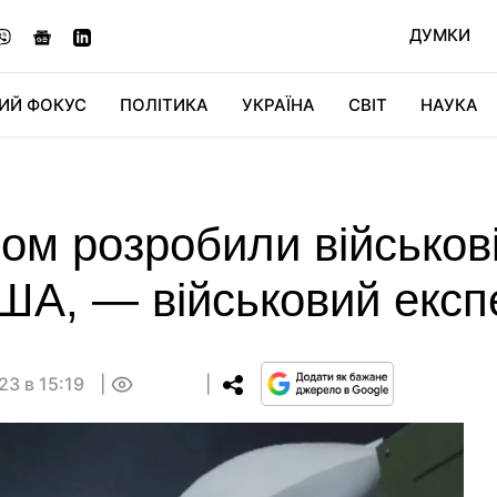
ДУМКИ
ИЙ ФОКУС
ПОЛІТИКА
УКРАЇНА
СВІТ
НАУКА
ДІДЖИТАЛ
АВТО
СВІТФАН
КУ
зом розробили військов
ША, — військовий експ
23 в 15:19
0