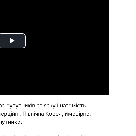
Play
Video
ає супутників зв'язку і натомість
ційні, Північна Корея, ймовірно,
путники.