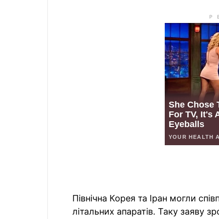
Північна Корея та Іран могли спі
літальних апаратів. Таку заяву зр