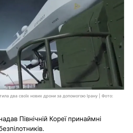
ила два своїх нових дрони за допомогою Ірану | Фото:
надав Північній Кореї принаймні
безпілотників.