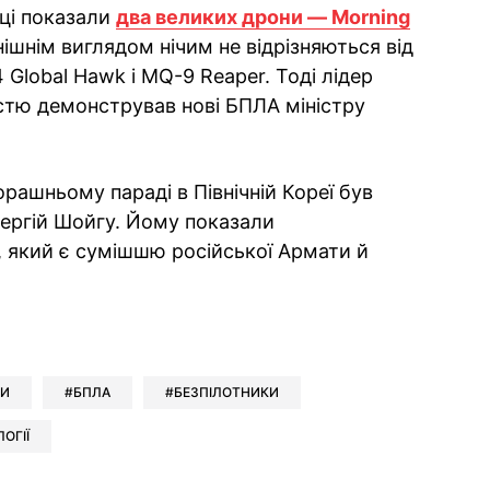
іці показали
два великих дрони — Morning
внішнім виглядом нічим не відрізняються від
Global Hawk і MQ-9 Reaper. Тоді лідер
дістю демонстрував нові БПЛА міністру
рашньому параді в Північній Кореї був
Сергій Шойгу. Йому показали
, який є сумішшю російської Армати й
ok
ber
 Whatsapp
и у Messenger
ти у LinkedIn
НИ
БПЛА
БЕЗПІЛОТНИКИ
ОГІЇ