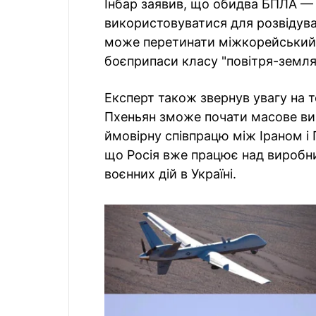
Інбар заявив, що обидва БПЛА — 
використовуватися для розвідувал
може перетинати міжкорейський к
боєприпаси класу "повітря-земля
Експерт також звернув увагу на т
Пхеньян зможе почати масове вир
ймовірну співпрацю між Іраном і 
що Росія вже працює над виробн
воєнних дій в Україні.