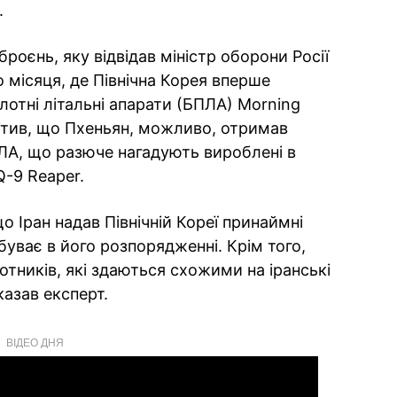
.
роєнь, яку відвідав міністр оборони Росії
 місяця, де Північна Корея вперше
лотні літальні апарати (БПЛА) Morning
пустив, що Пхеньян, можливо, отримав
ПЛА, що разюче нагадують вироблені в
-9 Reaper.
о Іран надав Північній Кореї принаймні
ебуває в його розпорядженні. Крім того,
отників, які здаються схожими на іранські
казав експерт.
ВІДЕО ДНЯ