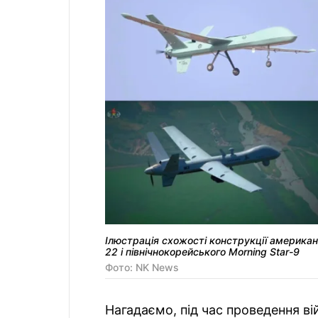
Ілюстрація схожості конструкції американ
22 і північнокорейського Morning Star-9
Фото: NK News
Нагадаємо, під час проведення ві