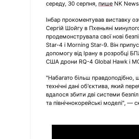
середу, 30 серпня,
пише
NK News
Інбар прокоментував виставку озб
Сергій Шойгу в Пхеньяні минулого
продемонструвала свої нові безпі
Star-4 і Morning Star-9. Він при
допомогу від Ірану в розробці Б
США дрони RQ-4 Global Hawk і MQ
"Набагато більш правдоподібно, щ
технічні дані об'єктива, який пер
вдалося збити дві системи безпіл
та північнокорейські моделі", — с