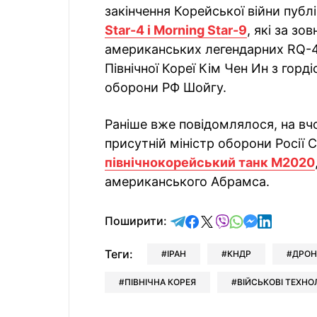
закінчення Корейської війни публ
Star-4 і Morning Star-9
, які за зо
американських легендарних RQ-4 
Північної Кореї Кім Чен Ин з гор
оборони РФ Шойгу.
Раніше вже повідомлялося, на вчо
присутній міністр оборони Росії 
північнокорейський танк M2020
американського Абрамса.
відправити у Telegram
поділитись у Facebo
поділитись у X
відправити у Vi
відправити у
відправит
відправи
Поширити:
Теги:
ІРАН
КНДР
ДРО
ПІВНІЧНА КОРЕЯ
ВІЙСЬКОВІ ТЕХНОЛ