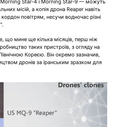
Morning Star-4 і Morning Star-9 — можуть
ьних місій, а копія дрона Reaper навіть
ордон повітрям, несучи водночас різні
".
е, що мине ще кілька місяців, перш ніж
обництво таких пристроїв, з огляду на
Північною Кореєю. Він окремо зазначив,
ицтвом дронів за іранським зразком для