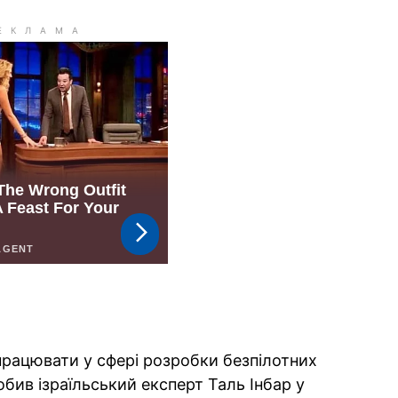
впрацювати у сфері розробки безпілотних
обив ізраїльський експерт Таль Інбар у