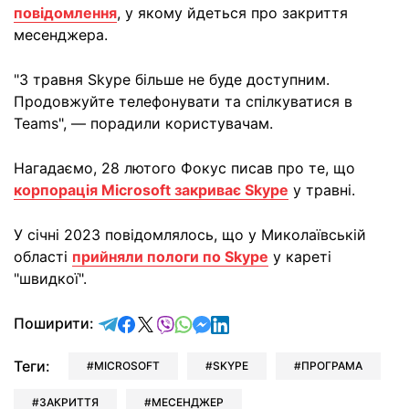
повідомлення
, у якому йдеться про закриття
месенджера.
"З травня Skype більше не буде доступним.
Продовжуйте телефонувати та спілкуватися в
Teams", — порадили користувачам.
Нагадаємо, 28 лютого Фокус писав про те, що
корпорація Microsoft закриває Skype
у травні.
У січні 2023 повідомлялось, що у Миколаївській
області
прийняли пологи по Skype
у кареті
"швидкої".
відправити у Telegram
поділитись у Facebook
поділитись у X
відправити у Viber
відправити у Whatsapp
відправити у Messenger
відправити у LinkedIn
Поширити:
Теги:
MICROSOFT
SKYPE
ПРОГРАМА
ЗАКРИТТЯ
МЕСЕНДЖЕР