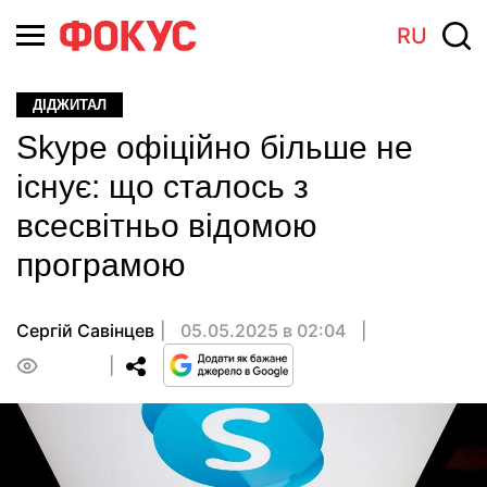
RU
ДІДЖИТАЛ
Skype офіційно більше не
існує: що сталось з
всесвітньо відомою
програмою
Сергій Савінцев
05.05.2025 в 02:04
0