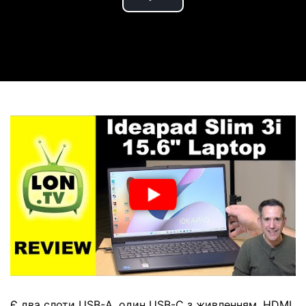
Play
Video
Є два слоти USB-A, один USB-C з живленням, HDMI,