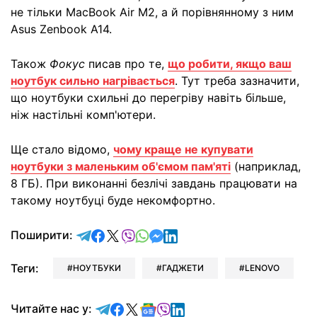
не тільки MacBook Air M2, а й порівнянному з ним
Asus Zenbook A14.
Також
Фокус
писав про те,
що робити, якщо ваш
ноутбук сильно нагрівається
. Тут треба зазначити,
що ноутбуки схильні до перегріву навіть більше,
ніж настільні комп'ютери.
Ще стало відомо,
чому краще не купувати
ноутбуки з маленьким об'ємом пам'яті
(наприклад,
8 ГБ). При виконанні безлічі завдань працювати на
такому ноутбуці буде некомфортно.
відправити у Telegram
поділитись у Facebook
поділитись у X
відправити у Viber
відправити у Whatsapp
відправити у Messenger
відправити у LinkedIn
Поширити:
Теги:
НОУТБУКИ
ГАДЖЕТИ
LENOVO
Читайте у Telegram
Читайте у Facebook
Читайте у X
Читайте у Google news
Читайте у Viber
Читайте у LinkedIn
Читайте нас у: