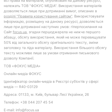
Всі права на матеріали, опубліковані на даному ресурсі,
належать ТОВ "ФОКУС МЕДІА". Використання матеріалів
дозволяється лише при дотриманні вимог, описаних в
розділі "Правила користування сайтом"
. Використовувати
інформацію, розміщену на даному ресурсі, дозволяється
лише при дотриманні наступних умов: гіперпосилання на
Cайт
focus.ua
, згадки першоджерела не нижче першого
абзацу, обсягу використання, який не може перевищувати
50% від загального обсягу оригінального тексту, зміни
заголовку та ліда матеріалу. Використання більшого обсягу
тексту можливе лише за умови отримання письмового
дозволу Компанії.
ТОВ «ФОКУС МЕДІА»
Онлайн-медіа ФОКУС
Ідентифікатор онлайн-медіа в Реєстрі суб’єктів у сфері
медіа — R40-03129
Адреса: 01133, м. Київ, бульвар Лесі Українки, 26
Телефон: +38 044 207 45 54
E-mail: info@focus.ua