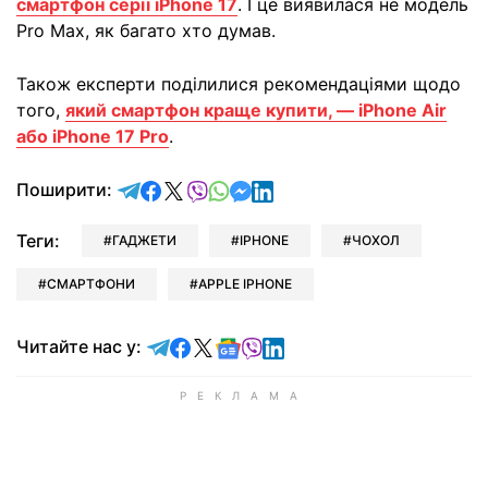
смартфон серії iPhone 17
. І це виявилася не модель
Pro Max, як багато хто думав.
Також експерти поділилися рекомендаціями щодо
того,
який смартфон краще купити, — iPhone Air
або iPhone 17 Pro
.
відправити у Telegram
поділитись у Facebook
поділитись у X
відправити у Viber
відправити у Whatsapp
відправити у Messenger
відправити у LinkedIn
Поширити:
Теги:
ГАДЖЕТИ
IPHONE
ЧОХОЛ
СМАРТФОНИ
APPLE IPHONE
Читайте у Telegram
Читайте у Facebook
Читайте у X
Читайте у Google news
Читайте у Viber
Читайте у LinkedIn
Читайте нас у: