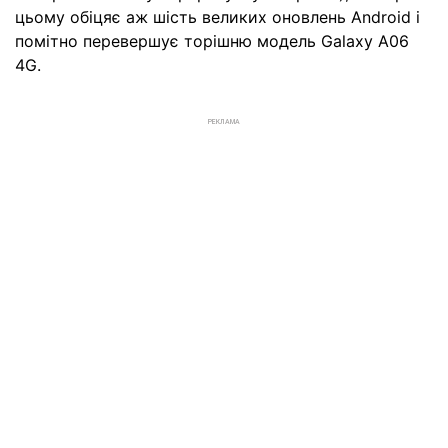
цьому обіцяє аж шість великих оновлень Android і
помітно перевершує торішню модель Galaxy A06
4G.
РЕКЛАМА