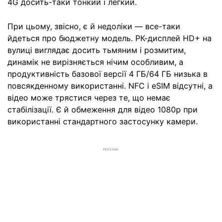
4G досить-таки тонкий і легкий.
При цьому, звісно, є й недоліки — все-таки
йдеться про бюджетну модель. РК-дисплей HD+ на
вулиці виглядає досить тьмяним і розмитим,
динамік не вирізняється нічим особливим, а
продуктивність базової версії 4 ГБ/64 ГБ низька в
повсякденному використанні. NFC і eSIM відсутні, а
відео може трястися через те, що немає
стабілізації. Є й обмеження для відео 1080p при
використанні стандартного застосунку камери.
РЕКЛАМА