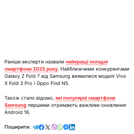
Раніше експерти назвали
найкращі складні
смартфони 2025 року
. Найближчими конкурентами
Galaxy Z Fold 7 від Samsung виявилися моделі Vivo
X Fold 3 Pro і Oppo Find N5.
Також стало відомо,
які популярні смартфони
Samsung
першими отримають важливе оновлення
Android 16.
відправити у Telegram
поділитись у Facebook
поділитись у X
відправити у Viber
відправити у Whatsapp
відправити у Messenger
відправити у LinkedIn
Поширити: