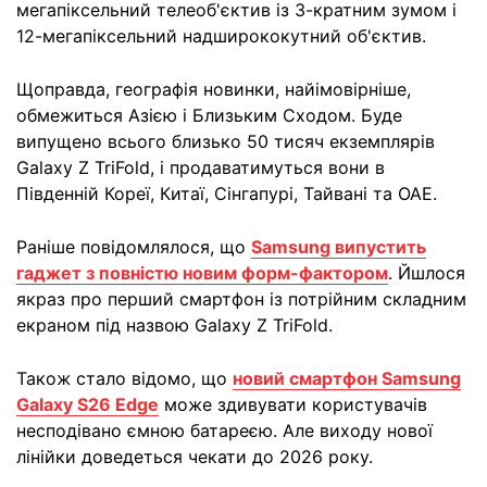
мегапіксельний телеоб'єктив із 3-кратним зумом і
12-мегапіксельний надширококутний об'єктив.
Щоправда, географія новинки, найімовірніше,
обмежиться Азією і Близьким Сходом. Буде
випущено всього близько 50 тисяч екземплярів
Galaxy Z TriFold, і продаватимуться вони в
Південній Кореї, Китаї, Сінгапурі, Тайвані та ОАЕ.
Раніше повідомлялося, що
Samsung випустить
гаджет з повністю новим форм-фактором
. Йшлося
якраз про перший смартфон із потрійним складним
екраном під назвою Galaxy Z TriFold.
Також стало відомо, що
новий смартфон Samsung
Galaxy S26 Edge
може здивувати користувачів
несподівано ємною батареєю. Але виходу нової
лінійки доведеться чекати до 2026 року.