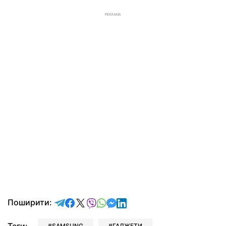
РЕКЛАМА
відправити у Telegram
поділитись у Facebook
поділитись у X
відправити у Viber
відправити у Whatsapp
відправити у Messenger
відправити у LinkedIn
Поширити:
SAMSUNG
ГАДЖЕТИ