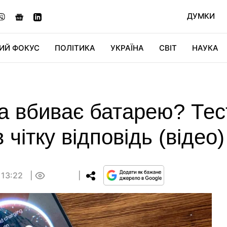
ДУМКИ
ИЙ ФОКУС
ПОЛІТИКА
УКРАЇНА
СВІТ
НАУКА
ДІДЖИТАЛ
АВТО
СВІТФАН
КУ
а вбиває батарею? Тес
чітку відповідь (відео)
 13:22
0