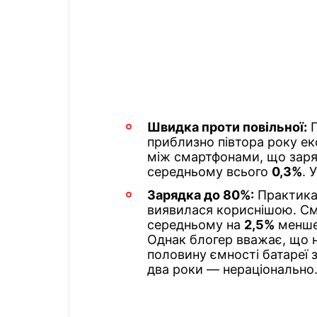
Швидка проти повільної:
П
приблизно півтора року екс
між смартфонами, що заряд
середньому всього
0,3%
. 
Зарядка до 80%:
Практика 
виявилася кориснішою. Сма
середньому на
2,5%
менше 
Однак блогер вважає, що 
половину ємності батареї 
два роки — нераціонально