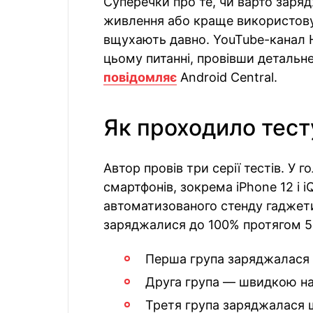
Суперечки про те, чи варто зар
живлення або краще використовув
вщухають давно. YouTube-канал H
цьому питанні, провівши детальн
повідомляє
Android Central.
Як проходило тес
Автор провів три серії тестів. У 
смартфонів, зокрема iPhone 12 і 
автоматизованого стенду гаджет
заряджалися до 100% протягом 5
Перша група заряджалася 
Друга група — швидкою на 
Третя група заряджалася ш