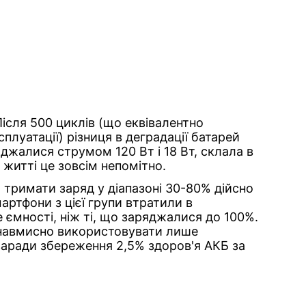
ісля 500 циклів (що еквівалентно
плуатації) різниця в деградації батарей
жалися струмом 120 Вт і 18 Вт, склала в
У житті це зовсім непомітно.
тримати заряд у діапазоні 30-80% дійсно
ртфони з цієї групи втратили в
ємності, ніж ті, що заряджалися до 100%.
навмисно використовувати лише
заради збереження 2,5% здоров'я АКБ за
.