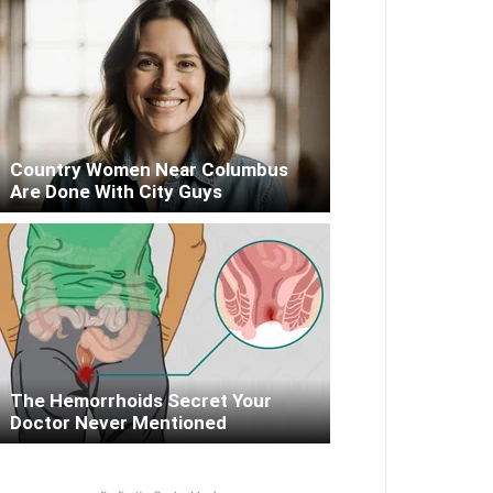
Country Women Near Columbus
Are Done With City Guys
The Hemorrhoids Secret Your
Doctor Never Mentioned