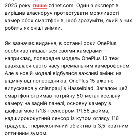
2025 року,
пише
zdnet.com. Один з експертів
вирішив власноруч протестувати можливості
камер обох смартфонів, щоб зрозуміти, який з них
робить якісніші знімки.
Як зазначає видання, в останні роки OnePlus
особливо пишається своїми камерами —
наприклад, попередня модель OnePlus 13 теж
вважалася свого часу преміальним камерофоном.
Але в новій моделі відбулися важливі зміни: на
відміну від попередників, OnePlus 15 вже не
випускався у співпраці з Hasselblad. Загалом цей
смартфон отримав потрійну 50-мегапіксельну
камеру на задній панелі, основну камеру з
діафрагмою f/1.8 і сенсором 1/1.56 дюйма,
надширококутний сенсор із кутом огляду 116
градусів, і перископічний об'єктив із 3,5-кратним
оптичним зумом.