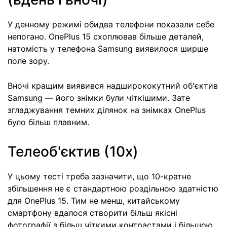
У денному режимі обидва телефони показали себе
непогано. OnePlus 15 схоплював більше деталей,
натомість у телефона Samsung виявилося ширше
поле зору.
Вночі кращим виявився надширококутний об'єктив
Samsung — його знімки були чіткішими. Зате
згладжування темних ділянок на знімках OnePlus
було більш плавним.
Телеоб'єктив (10x)
У цьому тесті треба зазначити, що 10-кратне
збільшення не є стандартною роздільною здатністю
для OnePlus 15. Тим не менш, китайському
смартфону вдалося створити більш якісні
фотографії з більш чіткими контрастами і більшою