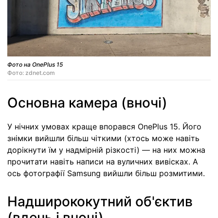
Фото на OnePlus 15
Фото: zdnet.com
Основна камера (вночі)
У нічних умовах краще впорався OnePlus 15. Його
знімки вийшли більш чіткими (хтось може навіть
дорікнути їм у надмірній різкості) — на них можна
прочитати навіть написи на вуличних вивісках. А
ось фотографії Samsung вийшли більш розмитими.
Надширококутний об'єктив
(вдень і вночі)