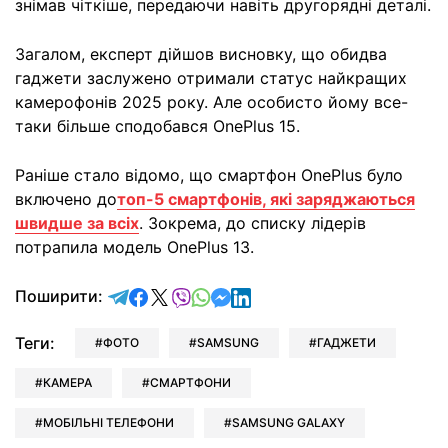
знімав чіткіше, передаючи навіть другорядні деталі.
Загалом, експерт дійшов висновку, що обидва
гаджети заслужено отримали статус найкращих
камерофонів 2025 року. Але особисто йому все-
таки більше сподобався OnePlus 15.
Раніше стало відомо, що смартфон OnePlus було
включено до
топ-5 смартфонів, які заряджаються
швидше за всіх
. Зокрема, до списку лідерів
потрапила модель OnePlus 13.
відправити у Telegram
поділитись у Facebook
поділитись у X
відправити у Viber
відправити у Whatsapp
відправити у Messenger
відправити у LinkedIn
Поширити:
Теги:
ФОТО
SAMSUNG
ГАДЖЕТИ
КАМЕРА
СМАРТФОНИ
МОБІЛЬНІ ТЕЛЕФОНИ
SAMSUNG GALAXY