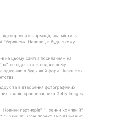
 відтворення інформації, яка містить
А "Українські Новини", в будь-якому
.
ені на цьому сайті з посиланням на
аїна", не підлягають подальшому
сюдженню в будь-якій формі, інакше як
нтства.
едрук та відтворення фотографічних
ьних творів правовласника Getty Images
 "Новини партнерів", "Новини компаній",
ї", "Позиція", "Спецпроект за підтримки"