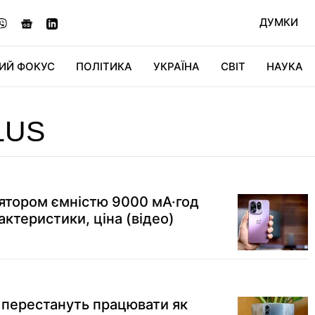
ДУМКИ
ИЙ ФОКУС
ПОЛІТИКА
УКРАЇНА
СВІТ
НАУКА
ДІДЖИТАЛ
АВТО
СВІТФАН
КУ
LUS
лятором ємністю 9000 мА·год
ктеристики, ціна (відео)
 перестануть працювати як