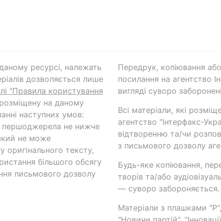
а даному ресурсі, належать
Передрук, копіювання або
ріалів дозволяється лише
посилання на агентство Ін
ілі "Правила користування
вигляді суворо заборонені
 розміщену на даному
Всі матеріали, які розміщ
анні наступних умов:
агентство "Інтерфакс-Укр
и першоджерела не нижче
відтворенню та/чи розпов
який не може
з письмового дозволу аге
у оригінального тексту,
ористання більшого обсягу
Будь-яке копіювання, пер
ння письмового дозволу
творів та/або аудіовізуал
— суворо забороняється.
Матеріали з плашками "Р",
"Новини партій", "Інноваці