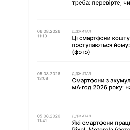
треба: перевірте, чи
06.08.2026
ДІДЖИТАЛ
11:10
Ці смартфони кошту
поступаються йому:
(фото)
05.08.2026
ДІДЖИТАЛ
13:08
Смартфони з акумул
мА·год 2026 року: н
05.08.2026
ДІДЖИТАЛ
11:41
Які смартфони прац
Pixel, Motorola (фот