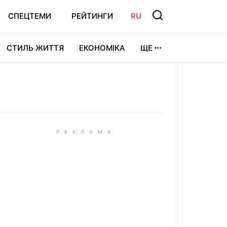
СПЕЦТЕМИ
РЕЙТИНГИ
RU
СТИЛЬ ЖИТТЯ
ЕКОНОМІКА
ЩЕ
ЛЬТУРА
ВІДЕОІГРИ
СПОРТ