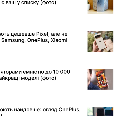
 є ваш у списку (фото)
ють дешевше Pixel, але не
 Samsung, OnePlus, Xiaomi
яторами ємністю до 10 000
айкращі моделі (фото)
юють найдовше: огляд OnePlus,
о)