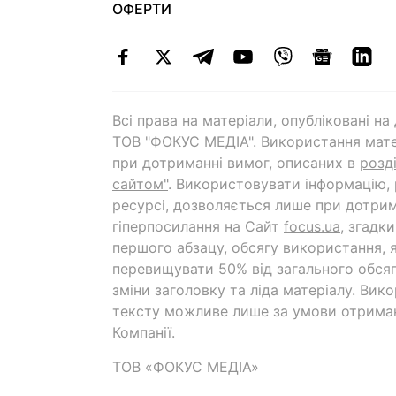
ОФЕРТИ
Всі права на матеріали, опубліковані н
ТОВ "ФОКУС МЕДІА". Використання мате
при дотриманні вимог, описаних в
розд
сайтом"
. Використовувати інформацію,
ресурсі, дозволяється лише при дотрим
гіперпосилання на Cайт
focus.ua
, згадк
першого абзацу, обсягу використання, 
перевищувати 50% від загального обсяг
зміни заголовку та ліда матеріалу. Вик
тексту можливе лише за умови отрима
Компанії.
ТОВ «ФОКУС МЕДІА»