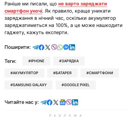
Раніше ми писали, що
не варто заряджати
смартфон уночі
. Як правило, краще уникати
заряджання в нічний час, оскільки акумулятор
заряджатиметься на 100%, а це може нашкодити
гаджету, кажуть експерти.
відправити у Telegram
поділитись у Facebook
поділитись у X
відправити у Viber
відправити у Whatsapp
відправити у Messenger
відправити у LinkedIn
Поширити:
Теги:
IPHONE
ЗАРЯДКА
АКУМУЛЯТОР
БАТАРЕЯ
СМАРТФОНИ
SAMSUNG GALAXY
GOOGLE PIXEL
Читайте у Telegram
Читайте у Facebook
Читайте у X
Читайте у Google news
Читайте у Viber
Читайте у LinkedIn
Читайте нас у: