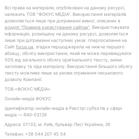
Всі права на матеріали, опубліковані на даному ресурсі,
належать ТОВ "ФОКУС МЕДІА". Використання матеріалів
дозволяється лише при дотриманні вимог, описаних в
розділі "Правила користування сайтом"
. Використовувати
інформацію, розміщену на даному ресурсі, дозволяється
лише при дотриманні наступних умов: гіперпосилання на
Cайт
focus.ua
, згадки першоджерела не нижче першого
абзацу, обсягу використання, який не може перевищувати
50% від загального обсягу оригінального тексту, зміни
заголовку та ліда матеріалу. Використання більшого обсягу
тексту можливе лише за умови отримання письмового
дозволу Компанії.
ТОВ «ФОКУС МЕДІА»
Онлайн-медіа ФОКУС
Ідентифікатор онлайн-медіа в Реєстрі суб’єктів у сфері
медіа — R40-03129
Адреса: 01133, м. Київ, бульвар Лесі Українки, 26
Телефон: +38 044 207 45 54